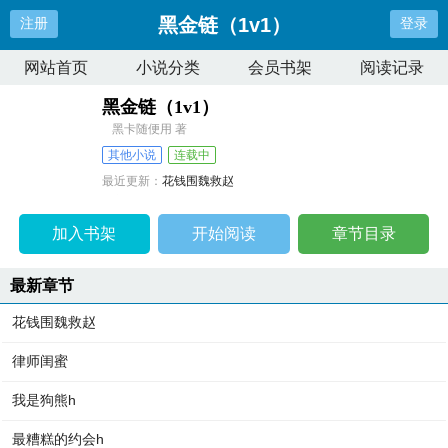
黑金链（1v1）
注册
登录
网站首页
小说分类
会员书架
阅读记录
黑金链（1v1）
黑卡随便用 著
其他小说
连载中
最近更新：
花钱围魏救赵
更新时间：
2026-08-08 16:44:12
加入书架
开始阅读
章节目录
最新章节
花钱围魏救赵
律师闺蜜
我是狗熊h
最糟糕的约会h