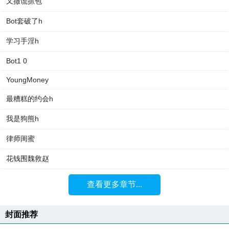
又撒谎抓包
Bot套破了h
学习手淫h
Bot1 0
YoungMoney
最糟糕的约会h
我是狗熊h
律师闺蜜
花钱围魏救赵
查看更多章节...
封面推荐