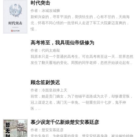
时代突击
作者：冰城攻城狮
新鲜兴奋的，寻常平淡的，畏惧怯生的，心有不甘的，天南海
北，怀着不同心情的一批登科人走进了军工大院豪迈直爽的，
懦...
高考将至，我具现仙帝级修为
作者：代码太难敲
我原本只是一个普通的高考生。可在高考将至这一天…世界忽然
发生了翻天覆地的变化。周围的同学老师，忽然开始谈论起有...
顾念笙尉羡迟
作者：冷面皇叔捧上天
前世，她是贵门嫡女，为了他铺平道路成为太子，却惨遭背叛，
冠上谋逆之名，满门无一幸免。一朝重生回十七岁，鬼手神
医，...
慕少误宠千亿新娘楚安安慕廷彦
作者：楚安安慕廷彦
意外失身后，为救病重的母亲，楚安安怀着身孕，被迫嫁给植物