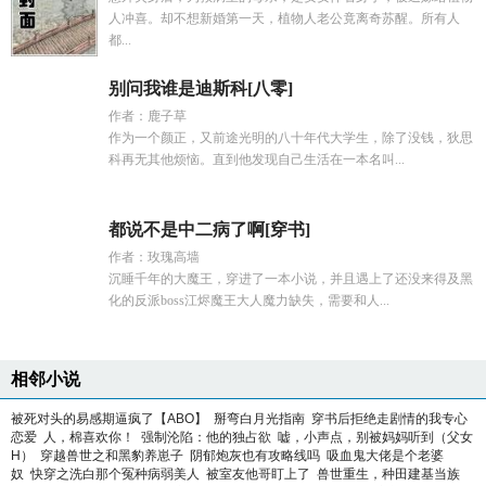
人冲喜。却不想新婚第一天，植物人老公竟离奇苏醒。所有人
都...
别问我谁是迪斯科[八零]
作者：鹿子草
作为一个颜正，又前途光明的八十年代大学生，除了没钱，狄思
科再无其他烦恼。直到他发现自己生活在一本名叫...
都说不是中二病了啊[穿书]
作者：玫瑰高墙
沉睡千年的大魔王，穿进了一本小说，并且遇上了还没来得及黑
化的反派boss江烬魔王大人魔力缺失，需要和人...
相邻小说
被死对头的易感期逼疯了【ABO】
掰弯白月光指南
穿书后拒绝走剧情的我专心
恋爱
人，棉喜欢你！
强制沦陷：他的独占欲
嘘，小声点，别被妈妈听到（父女
H）
穿越兽世之和黑豹养崽子
阴郁炮灰也有攻略线吗
吸血鬼大佬是个老婆
奴
快穿之洗白那个冤种病弱美人
被室友他哥盯上了
兽世重生，种田建基当族