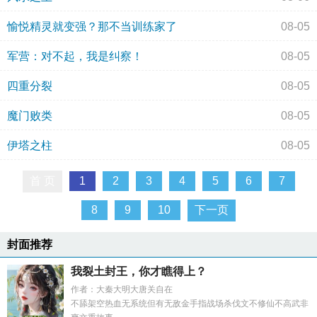
愉悦精灵就变强？那不当训练家了
08-05
军营：对不起，我是纠察！
08-05
四重分裂
08-05
魔门败类
08-05
伊塔之柱
08-05
首 页
1
2
3
4
5
6
7
8
9
10
下一页
封面推荐
我裂土封王，你才瞧得上？
作者：大秦大明大唐关自在
不舔架空热血无系统但有无敌金手指战场杀伐文不修仙不高武非