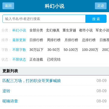
科幻小说
返回
足迹
搜 索
分类：
科幻小说
全部分类
玄幻修真
重生穿越
都市小说
军史小
排序：
最新更新
日排行榜
周排行榜
月排行榜
总排行榜
日推
字数：
不限字数
30万以下
30-50万
50-100万
100-200万
20
状态：
不限状态
正在连载
已经完结
更新列表
匹配三万场，打的职业哥哭爹喊娘
08-09
逆转
08-09
呢喃诗章
08-09