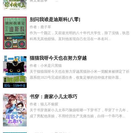
爽文重故事 ...
别问我谁是迪斯科[八零]
作者：鹿子草
作为一个颜正，又前途光明的八十年代大学生，除了没钱，狄思
科再无其他烦恼。直到他发现自己生活在一本名叫...
猫猫我呀今天也在努力穿越
作者：小米是只黑猫
关于猫猫我呀今天也在努力穿越黑猫孙小米一觉醒来被绑定了祈
愿系统1823号完成祈愿任务，收集足够的信仰值才能许愿...
书穿：唐家小儿太乖巧
作者：猫儿不偷腥
关于书穿唐家小儿太乖巧脑袋哐啷一下穿书了，早穿了十几年，
成了男配他亲娘，不用经历生产无痛当娘，白得一个乖巧孝...