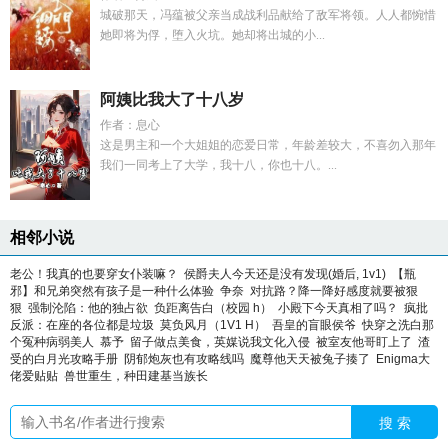
城破那天，冯蕴被父亲当成战利品献给了敌军将领。人人都惋惜
她即将为俘，堕入火坑。她却将出城的小...
阿姨比我大了十八岁
作者：息心
这是男主和一个大姐姐的恋爱日常，年龄差较大，不喜勿入那年
我们一同考上了大学，我十八，你也十八。...
相邻小说
老公！我真的也要穿女仆装嘛？
侯爵夫人今天还是没有发现(婚后, 1v1)
【瓶
邪】和兄弟突然有孩子是一种什么体验
争奈
对抗路？降一降好感度就要被狠
狠
强制沦陷：他的独占欲
负距离告白（校园 h）
小殿下今天真相了吗？
疯批
反派：在座的各位都是垃圾
莫负风月（1V1 H）
吾皇的盲眼侯爷
快穿之洗白那
个冤种病弱美人
慕予
留子做点美食，英媒说我文化入侵
被室友他哥盯上了
渣
受的白月光攻略手册
阴郁炮灰也有攻略线吗
魔尊他天天被兔子揍了
Enigma大
佬爱贴贴
兽世重生，种田建基当族长
搜 索