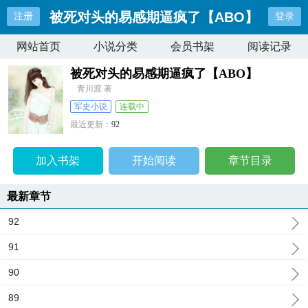
被死对头的易感期逼疯了【ABO】
注册
登录
网站首页
小说分类
会员书架
阅读记录
被死对头的易感期逼疯了【ABO】
青川渡 著
军史小说
连载中
最近更新：
92
更新时间：
2026-06-21 04:48:24
加入书架
开始阅读
章节目录
最新章节
92
91
90
89