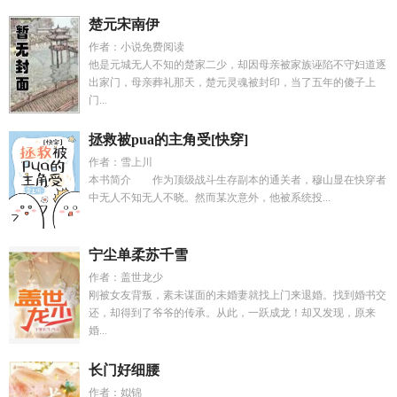
楚元宋南伊
作者：小说免费阅读
他是元城无人不知的楚家二少，却因母亲被家族诬陷不守妇道逐
出家门，母亲葬礼那天，楚元灵魂被封印，当了五年的傻子上
门...
拯救被pua的主角受[快穿]
作者：雪上川
本书简介 作为顶级战斗生存副本的通关者，穆山显在快穿者
中无人不知无人不晓。然而某次意外，他被系统投...
宁尘单柔苏千雪
作者：盖世龙少
刚被女友背叛，素未谋面的未婚妻就找上门来退婚。找到婚书交
还，却得到了爷爷的传承。从此，一跃成龙！却又发现，原来
婚...
长门好细腰
作者：姒锦