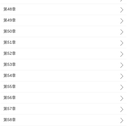
第48章
第49章
第50章
第51章
第52章
第53章
第54章
第55章
第56章
第57章
第58章