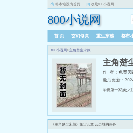
将本站设为首页
收藏800小说网
800小说网
首 页
玄幻修真
重生穿越
都市
800小说网
>
主角楚尘宋颜
主角楚
作 者：免费阅
最后更新：2024-1
华夏第一家族少
《主角楚尘宋颜》第1735章 云边城的任务