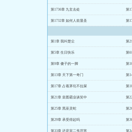
第1736章 九玄去处
第1
第1732章 如何人前显圣
第1
第1章 我叫楚尘
第2
第5章 生日快乐
第6
第9章 傻子的一脚
第1
第13章 天下第一奇门
第1
第17章 占着茅坑不拉屎
第1
第21章 皇图霸业谈笑中
第2
第25章 黑巫灵蛇
第2
第29章 承受得起吗
第3
第33章 还是宋二爷厉害
第3