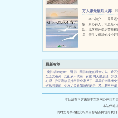
以预知人的气运从此人生
挂一样，随便在古...
万人嫌觉醒后火葬
全员
本书简介 苏星遥
貌，真心待人，却总是不
欢。流落在外受尽苦难被
后，亲生父母对他没个好
里只在乎养子。未婚夫也
源全部喂给养子，一直纵
对他的肆意霸凌和抹黑。就连
最新标签
魔性貌bangumi
圈 养
圈养动物的喂食方法
暗区
尘全文番外
女配从不洗白
女主 周天星辰经
穿越
心理
抄家流放后她带着全家反了
星星的继承者免
碑镇魂使的
小兔子娶新娘后续故事
梵天和帝释是
天诀
大魏能臣笔趣阁txt
穿到穷书生家
女生自闭
男友是Al
高门贵女日常
黑欲斗技场最新章节更新
魔性美貌
被抄家流放后家族神明来救场
网站地
本站所有内容来源于互联网公开且无需登录
本站仅对
同时您可手动提交相关目标站点网址给我们