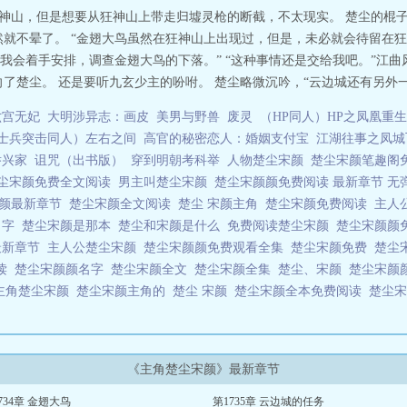
入狂神山，但是想要从狂神山上带走归墟灵枪的断截，不太现实。 楚尘的棍
然就不晕了。 “金翅大鸟虽然在狂神山上出现过，但是，未必就会待留在狂
我会着手安排，调查金翅大鸟的下落。” “这种事情还是交给我吧。”江曲
了楚尘。 还是要听九玄少主的吩咐。 楚尘略微沉吟，“云边城还有另外一个
六宫无妃
大明涉异志：画皮
美男与野兽
废灵
（HP同人）HP之凤凰重生
士兵突击同人）左右之间
高官的秘密恋人：婚姻支付宝
江湖往事之凤城
举兴家
诅咒（出书版）
穿到明朝考科举
人物楚尘宋颜
楚尘宋颜笔趣阁
尘宋颜免费全文阅读
男主叫楚尘宋颜
楚尘宋颜颜免费阅读 最新章节 无
宋颜最新章节
楚尘宋颜全文阅读
楚尘 宋颜主角
楚尘宋颜免费阅读
主人
名字
楚尘宋颜是那本
楚尘和宋颜是什么
免费阅读楚尘宋颜
楚尘宋颜颜
最新章节
主人公楚尘宋颜
楚尘宋颜颜免费观看全集
楚尘宋颜免费
楚尘
阅读
楚尘宋颜颜名字
楚尘宋颜全文
楚尘宋颜全集
楚尘、宋颜
楚尘宋颜
主角楚尘宋颜
楚尘宋颜主角的
楚尘 宋颜
楚尘宋颜全本免费阅读
楚尘
《主角楚尘宋颜》最新章节
734章 金翅大鸟
第1735章 云边城的任务