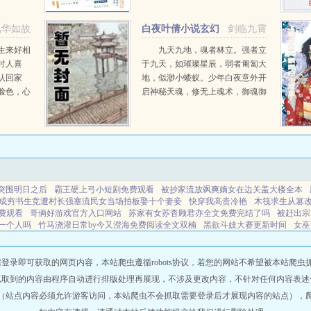
就像开了
版软件视谶。谶，作预言之意，语
言的预言...
风华如故
白夜叶倩小说玄幻
剑临九霄
小说
生来好相
九天九地，魂者林立。强者立
讨人喜
于九天，如璀璨星辰，弱者匍匐大
认回家
地，似渺小蝼蚁。少年白夜意外开
脸色，心
启神秘天魂，修无上魂术，御魂御
将所有资
剑，冲上九天，荡尽星辰，传奇由
容圈内人
此开始（公众号火神重黎或
他...
huoshen66书友群131602520...
突围明日之后
霸王硬上弓小短剧免费观看
被抄家流放飒爽嫡女在边关盖大楼全本
成穷书生竞遭村长强塞流民女当场拍板娶十个妻妾
快穿我高贵冷艳
木筏求生从篡改
费观看
哥俩好游戏官方入口网站
苏家有女苏杳顾君亦全文免费完结了吗
被赶出宗
一个人吗
竹马浇灌日常by今又澄海免费阅读全文双楠
黑欲斗妓大赛更新时间
女巫
最强关系户免费
木筏求生带女儿吃香喝辣
圈养动物的图片
崔妤裴玉疏
请提供
时间表
魔性人是指什么人
哥俩好游戏官网
午夜惊魂完整版恐怖电影
午夜惊魂视
图
即可获取的网页内容，本站爬虫遵循robots协议，若您的网站不希望被本站爬虫抓取，可
抓取到的内容由程序自动进行排版处理再展现，不涉及更改内容，不针对任何内容表述
（站点内容必须允许游客访问，本站爬虫不会抓取需要登录后才展现内容的站点），