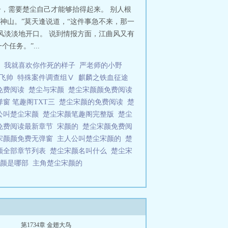
子，需要楚尘自己才能够抬得起来。 别人根
神山。”莫天逢说道，“这件事急不来，那一
风淡淡地开口。 说到情报方面，江曲风又有
任务。”...
我就喜欢你作死的样子
严老师的小野
飞帅
特殊案件调查组Ⅴ
麒麟之铁血征途
免费阅读
楚尘与宋颜
楚尘宋颜颜免费阅读
弹窗 笔趣阁TXT三
楚尘宋颜的免费阅读
楚
公叫楚尘宋颜
楚尘宋颜笔趣阁完整版
楚尘
免费阅读最新章节
宋颜的
楚尘宋颜免费阅
宋颜颜免费无弹窗
主人公叫楚尘宋颜的
楚
颜全部章节列表
楚尘宋颜名叫什么
楚尘宋
宋颜是哪部
主角楚尘宋颜的
第1734章 金翅大鸟