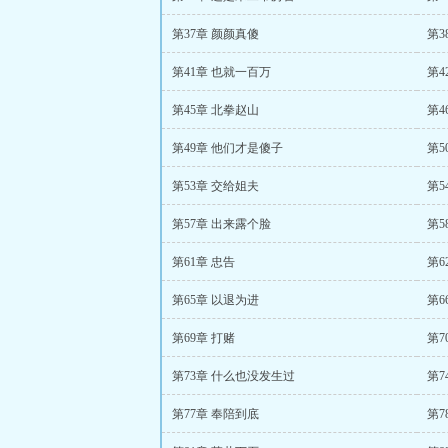
第37章 颜颜真傻
第3
第41章 也就一百万
第4
第45章 北拳赵山
第4
第49章 他们才是傻子
第5
第53章 交给姐夫
第5
第57章 出来露个脸
第5
第61章 忠告
第6
第65章 以退为进
第6
第69章 打赌
第7
第73章 什么也没发生过
第7
第77章 奉陪到底
第7