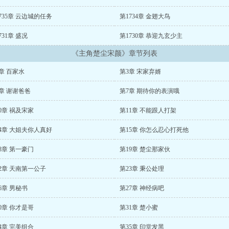
735章 云边城的任务
第1734章 金翅大鸟
731章 盛况
第1730章 恭迎九玄少主
《主角楚尘宋颜》章节列表
章 百家水
第3章 宋家弃婿
章 谢谢爸爸
第7章 期待你的表演哦
0章 祸及宋家
第11章 不能跟人打架
4章 大姐夫你人真好
第15章 你怎么忍心打死他
8章 第一豪门
第19章 楚尘那家伙
2章 天南第一公子
第23章 秉公处理
6章 男秘书
第27章 神经病吧
0章 你才是哥
第31章 楚小蜜
4章 完美组合
第35章 印堂发黑