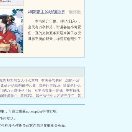
同一屋檐下，各具性格的年轻人彼
此碰撞着，深入了解着按部就班
禅院家主的幼驯染是
烟烬散
的，提前布局的，砥砺前行的...
隔壁六眼
本书简介日更。9月22日入v，
当天有万字掉落，谢谢各位小可爱
们一直的支持五条家迎来神子改变
世界平衡的那天，禅院家也诞生了
一个女婴。禅院家终于出现了一个
期待已久的十种影法术，但让禅院
家不满的是，这个遗传了十种影法
术的后...
魔性魅力的女人什么意思
有关受气包的
怎能不沾
废品开始掀翻诸神35集
骨科疗养院txt
怕鬼是什么
门的万人嫌怀孕了by
女主燕知第一剑仙
中有镇魂
请睁眼简介
意难忘1
如何获得小天才逐光少年
梵
更多关于婆媳两代军嫂同台的信息
好哥俩酒
我的
频版
不是我动情在先免费阅读最新章节更新时间
通过屏蔽novelspider字段实现。
任何立场。
爬虫程序会依据负载状态自动爬取相关页面。