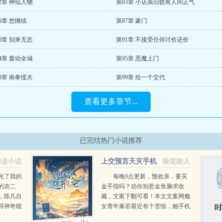
2章 神仙人物
第83章 小店虽旧犹有人间正气
6章 您继续
第87章 豪门
0章 别来无恙
第91章 不接受任何讨价还价
4章 轰动全城
第95章 恶魔上门
8章 南拳懦夫
第99章 给一个交代
查看更多章节...
已完结热门小说推荐
阅读小说
上交预言天灾手机
睡觉能人
后
光了我的
每晚9点更新，预收亲，要买
的农二
金手指吗？劝你别惹金鱼脑求收
，陈凡自
藏，文案下翻可看！本文文案网瘾
得神奇能
女青年秦若最近有个苦恼，她手机
，甚至可
上的短视频软件颤音突然变成了盗