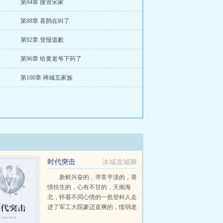
第84章 接管宋家
第88章 喜鹊在叫了
第92章 登报道歉
第96章 给黄老爷下药了
第100章 禅城五家族
时代突击
冰城攻城狮
新鲜兴奋的，寻常平淡的，畏
惧怯生的，心有不甘的，天南海
北，怀着不同心情的一批登科人走
进了军工大院豪迈直爽的，懦弱老
实的，高冷孤傲的，八面玲珑的，