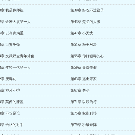
8章 我是你师祖
第39章 好吃不过饺子
2章 金滩大厦第一人
第43章 楚尘的人缘
6章 以夺青为重
第47章 小无忧
0章 百狮争锋
第51章 狮王对决
4章 文武双全青年才俊
第55章 你好狠毒的心
8章 年轻一代第一人
第59章 弄虚作假
2章 废毒功
第63章 逐出宋家
6章 神环守护
第67章 楚少
0章 莫闲的膝盖
第71章 以坛为符
4章 不管是谁
第75章 权衡利弊
8章 合格的对手
第79章 秒破奇阵