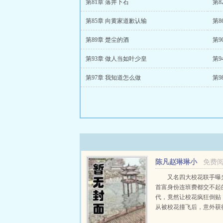
第81章 落井下石
第8
第85章 向黄家道歉认输
第8
第89章 楚尘的酒
第9
第93章 做人当如叶少皇
第9
第97章 我知道怎么做
第9
陈凡赵琳琳小
免费
说
又名四大校花联手曝
首富身份连班费都交不起
代，竟然让校花疯狂倒贴
从被校花撞飞后，意外获
力。不但可以透视，鉴宝