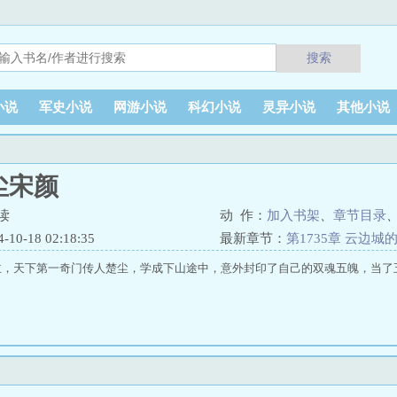
搜索
小说
军史小说
网游小说
科幻小说
灵异小说
其他小说
尘宋颜
读
动 作：
加入书架
、
章节目录
0-18 02:18:35
最新章节：
第1735章 云边城
主，天下第一奇门传人楚尘，学成下山途中，意外封印了自己的双魂五魄，当了