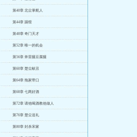
第40章 北尘掌舵人
第44章 踢馆
第48章 奇门天才
第52章 唯一的机会
第56章 奔雷腿豆腐腿
第60章 楚尘献丑
第64章 拖家带口
第68章 七两好酒
第72章 请他喝酒教他做人
第76章 楚尘送礼
第80章 封杀宋家