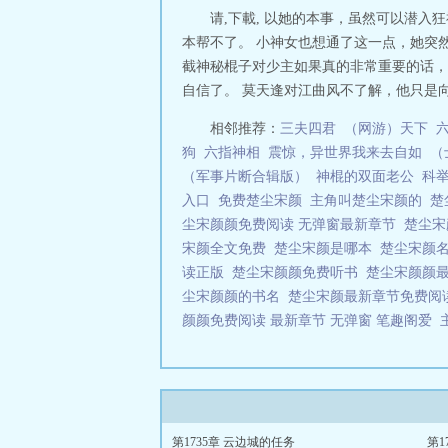
请,下載, 以她的本事，虽然可以潜
本帮不了。 小神女也想通了这一点，她突
截神秘棍子对少主如果真的非常重要的话，
自信了。 莫天逢对江曲风不了解，他只是向
相邻推荐：
三夫四君
（网游）天下
狗
六指神相
震惊，异世界我来去自如
（
（军事片断合辑版）
神棍的双面老公
科
入口
免费楚尘宋颜
主角叫楚尘宋颜的
楚
尘宋颜颜免费阅读 无弹窗最新章节
楚尘
宋颜全文免费
楚尘宋颜是哪本
楚尘宋颜
读正版
楚尘宋颜颜免费听书
楚尘宋颜颜
尘宋颜颜的书名
楚尘宋颜最新章节免费
颜颜免费阅读 最新章节 无弹窗 笔趣阁爱
第1735章 云边城的任务
第1