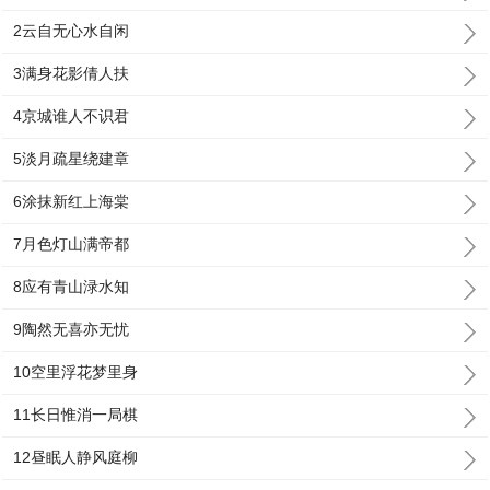
2云自无心水自闲
3满身花影倩人扶
4京城谁人不识君
5淡月疏星绕建章
6涂抹新红上海棠
7月色灯山满帝都
8应有青山渌水知
9陶然无喜亦无忧
10空里浮花梦里身
11长日惟消一局棋
12昼眠人静风庭柳