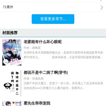
71番外
查看更多章节...
封面推荐
老婆能有什么坏心眼呢
作者：路晚星
乐清时生来天资聪颖容貌出众，是嘉和王朝所有未婚适龄青年的
梦中情哥儿。 因体弱多病，又是开国功臣最疼爱的嫡...
都说不是中二病了啊[穿书]
作者：玫瑰高墙
沉睡千年的大魔王，穿进了一本小说，并且遇上了还没来得及黑
化的反派boss江烬魔王大人魔力缺失，需要和人...
霍先生乖乖宠我