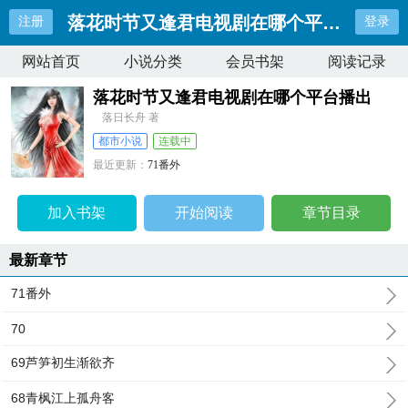
落花时节又逢君电视剧在哪个平台播出
注册
登录
网站首页
小说分类
会员书架
阅读记录
落花时节又逢君电视剧在哪个平台播出
落日长舟 著
都市小说
连载中
最近更新：
71番外
更新时间：
2024-12-13 19:46:13
加入书架
开始阅读
章节目录
最新章节
71番外
70
69芦笋初生渐欲齐
68青枫江上孤舟客