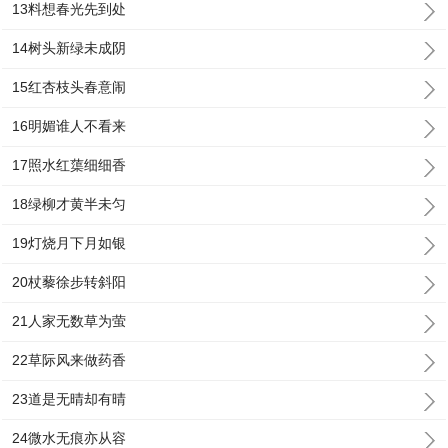
13料想春光先到处
14树头新绿未成阴
15红杏枝头春意闹
16明媚谁人不看来
17照水红蕖细细香
18绿柳才黄半未匀
19灯烧月下月如银
20杖藜徐步转斜阳
21人家无数草为萤
22草际风来做药香
23道是无晴却有晴
24微水无痕亦从容