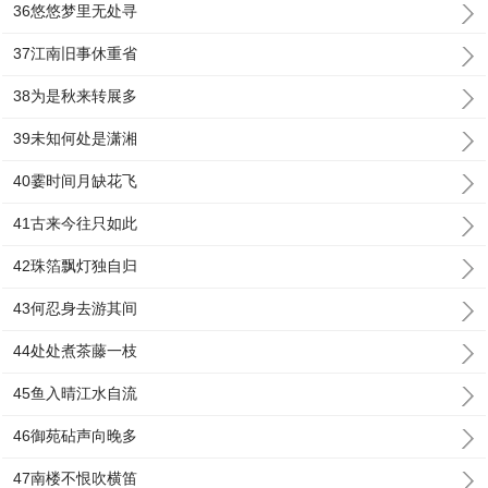
36悠悠梦里无处寻
37江南旧事休重省
38为是秋来转展多
39未知何处是潇湘
40霎时间月缺花飞
41古来今往只如此
42珠箔飘灯独自归
43何忍身去游其间
44处处煮茶藤一枝
45鱼入晴江水自流
46御苑砧声向晚多
47南楼不恨吹横笛