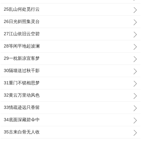
25乱山何处觅行云
26日光斜照集灵台
27江山依旧云空碧
28等闲平地起波澜
29一枕新凉宜客梦
30隔墙送过秋千影
31重门不锁相思梦
32黄云万里动风色
33情疏迹远只香留
34底面深藏碧伞中
35古来白骨无人收