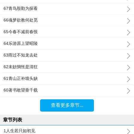
67青鸟殷勤为探看
66魂梦欲教何处觅
65今春不减前春恨
64乐游原上望昭陵
63雨过不知龙去处
62未妨惆怅是清狂
61青山正补墙头缺
60著书敢望垂千载
查看更多章节...
章节列表
1人生若只如初见