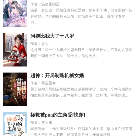
作者：温蔓霍绍霆
温蔓一直知道，霍绍霆没那么爱她，她有求于他，他贪图她年轻
身材好。当他的白月光归来，他渐渐不再回家，温蔓守着空
房，...
阿姨比我大了十八岁
作者：息心
这是男主和一个大姐姐的恋爱日常，年龄差较大，不喜勿入那年
我们一同考上了大学，我十八，你也十八。...
超神：开局制造机械女娲
作者：墨玉星寒
关于超神开局制造机械女娲穿越超神宇宙，成为一个木有感情的
抽血机器先造女娲，后养羲和，临太阴，筑神话。等我到达...
拯救被pua的主角受[快穿]
作者：雪上川
本书简介 作为顶级战斗生存副本的通关者，穆山显在快穿者
中无人不知无人不晓。然而某次意外，他被系统投...