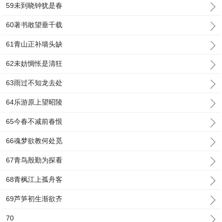
59未到晓钟犹是春
60著书敢望垂千载
61青山正补墙头缺
62未妨惆怅是清狂
63雨过不知龙去处
64乐游原上望昭陵
65今春不减前春恨
66魂梦欲教何处觅
67青鸟殷勤为探看
68青枫江上孤舟客
69芦笋初生渐欲齐
70