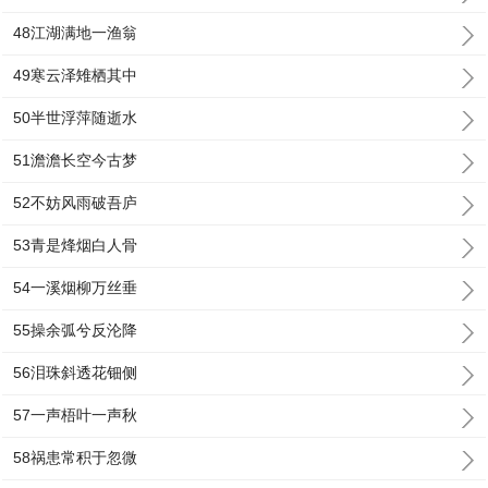
48江湖满地一渔翁
49寒云泽雉栖其中
50半世浮萍随逝水
51澹澹长空今古梦
52不妨风雨破吾庐
53青是烽烟白人骨
54一溪烟柳万丝垂
55操余弧兮反沦降
56泪珠斜透花钿侧
57一声梧叶一声秋
58祸患常积于忽微