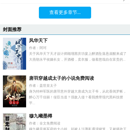
查看更多章节...
封面推荐
风华天下
作者：阿珂
关于风华天下天才设计师顾瑾茜庆功宴上醉酒坠落悬崖醒来成了
大燕朝永平侯嫡长女，开酒楼，卖衣服，做着悠哉自在富贵的...
唐羽穿越成太子的小说免费阅读
作者：盖世皇太子
身为特种军医的唐羽意外穿越大唐成为太子爷，从此香闺罗帐，
醉心万千佳丽！佞臣当道？强敌入侵？看我携带现代黑科技摆
平...
穆九曦墨樽
作者：全文免费阅读
穆九曦是将军府的大小姐，却被人污蔑私通浸猪笼，又被摄政王