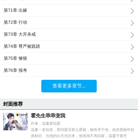
第71章 出嫁
第72章 行动
第73章 大开杀戒
第74章 尊严被践踏
第75章 够狠
第76章 报考
查看更多章节...
封面推荐
霍先生乖乖宠我
作者：温蔓霍绍霆
温蔓一直知道，霍绍霆没那么爱她，她有求于他，他贪图她年轻
身材好。当他的白月光归来，他渐渐不再回家，温蔓守着空