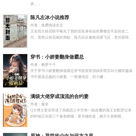
房，...
陈凡左冰小说推荐
作者：免费阅读全文
又名四大校花联手曝光了我的首富身份连班费都交不起的农二
代，竟然让校花疯狂倒贴，陈凡自从被校花撞飞后，意外获得...
穿书：小娇妻翻身做霸总
作者：晓梦千千
关于穿书小娇妻翻身做霸总穿书甜宠双强搞笑萌宝邱小娜穿越成
书中霸道总裁的小娇妻。一夜缠绵后，邱小娜...
满级大佬穿成顶流的合约妻
作者：秦皇
Q大博士姜语穿成了高能恋人中空有一副皮囊的海王女配穿过来
的时候正在跟三个备胎撩骚，更关键的是，她不久前刚跟...
原神：异世的少女与远方之风