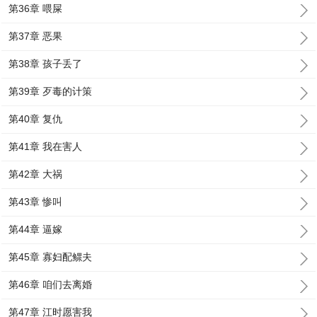
第36章 喂屎
第37章 恶果
第38章 孩子丢了
第39章 歹毒的计策
第40章 复仇
第41章 我在害人
第42章 大祸
第43章 惨叫
第44章 逼嫁
第45章 寡妇配鳏夫
第46章 咱们去离婚
第47章 江时愿害我