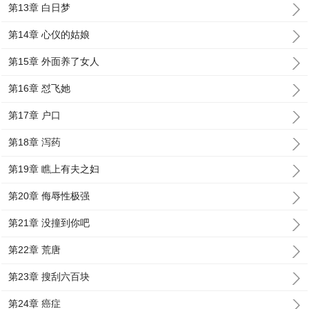
第13章 白日梦
第14章 心仪的姑娘
第15章 外面养了女人
第16章 怼飞她
第17章 户口
第18章 泻药
第19章 瞧上有夫之妇
第20章 侮辱性极强
第21章 没撞到你吧
第22章 荒唐
第23章 搜刮六百块
第24章 癌症