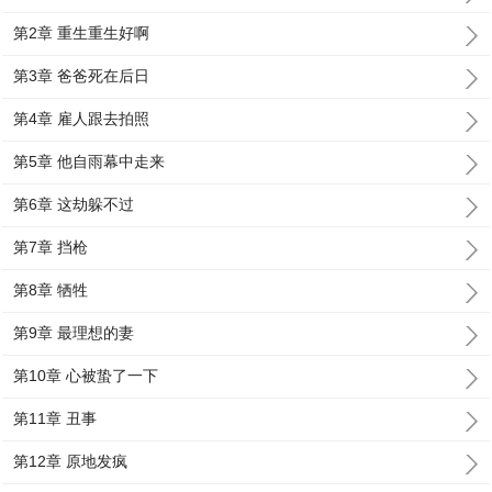
第2章 重生重生好啊
第3章 爸爸死在后日
第4章 雇人跟去拍照
第5章 他自雨幕中走来
第6章 这劫躲不过
第7章 挡枪
第8章 牺牲
第9章 最理想的妻
第10章 心被蛰了一下
第11章 丑事
第12章 原地发疯