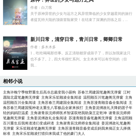
作者：白刀客
关于原神异世的少女与远方之风异世降临的少女穿越星间的旅行
者提瓦特大陆的顶级冒险家荧！在结束了深渊的历练之后，...
新川日常，清穿日常，青川日常，卿卿日常
作者：多木木多
1，吃吃喝喝那些事。反正清朝都穿成筛子了，所以加我家这只
也不多了。2，四大爷很忙系列。女主本来可以有空间的（但
我...
相邻小说
主角许晚宁季牧野重生后高冷总裁变我小舔狗
苏春兰周建国笔趣阁无弹窗
江时
愿陆北霆笔趣阁无弹窗
主角宋乐笙顾凌全集阅读
温熙顾百川笔趣阁无弹窗
主角
温熙顾百川全集阅读
主角苏春兰周建国全集阅读
主角苏漫青顾音淼全集阅读
主
角苏春兰周建国冤种老太重生八零极品全家来挨打
主角姜泥傅政礼天降奶团子年
轻的妈妈巨温柔
主角谢青辰沈师师医术智谋双绝我助枭王定乾坤
谢青辰沈师师
笔趣阁无弹窗
主角姜泥傅政礼全集阅读
苏漫青顾音淼笔趣阁无弹窗
主角温熙顾
百川重生后我将渣渣们变成碎渣
主角谢青辰沈师师全集阅读
姜泥傅政礼笔趣阁
无弹窗
宋乐笙顾凌笔趣阁无弹窗
主角苏漫青顾音淼变成后妈我来拗正女儿择偶
标准
主角宋乐笙顾凌打猎归来我成了他的豪门夫人