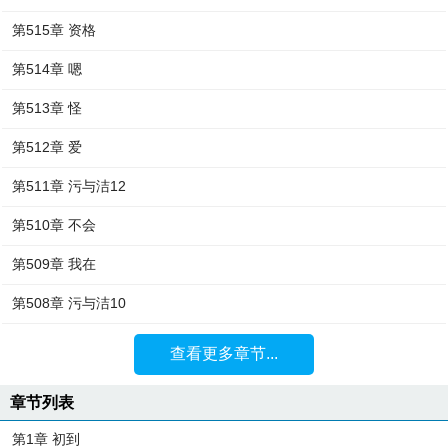
第515章 资格
第514章 嗯
第513章 怪
第512章 爱
第511章 污与洁12
第510章 不会
第509章 我在
第508章 污与洁10
查看更多章节...
章节列表
第1章 初到