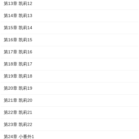
第13章 凯莉12
第14章 凯莉13
第15章 凯莉14
第16章 凯莉15
第17章 凯莉16
第18章 凯莉17
第19章 凯莉18
第20章 凯莉19
第21章 凯莉20
第22章 凯莉21
第23章 凯莉22
第24章 小番外1