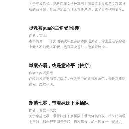
关于穿成后妈，拯救疼痛文学校草男主简厌原本是霸总文跌落神
坛的白月光，死后绑定真心话大冒险系统，成了青春伤痛文学...
拯救被pua的主角受[快穿]
作者：雪上川
本书简介 作为顶级战斗生存副本的通关者，穆山显在快穿者
中无人不知无人不晓。然而某次意外，他被系统投...
举案齐眉，终是意难平（快穿）
作者：岁既晏兮
卢皎月和穿书局签订协议，作为书中的背景板角色，去推动剧情
进程。魔蝎小说...
穿越七零，带着妹妹下乡插队
作者：偏爱年代文
关于穿越七零，带着妹妹下乡插队末世大佬杨白衣，带队猎清理
丧尸时，和丧尸王同归于尽。再次醒来，却出现在一个灵堂之...