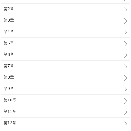
第2章
第3章
第4章
第5章
第6章
第7章
第8章
第9章
第10章
第11章
第12章