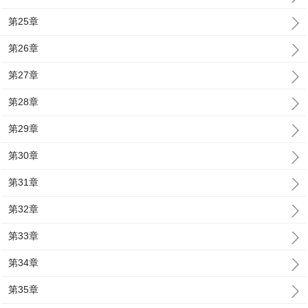
第25章
第26章
第27章
第28章
第29章
第30章
第31章
第32章
第33章
第34章
第35章