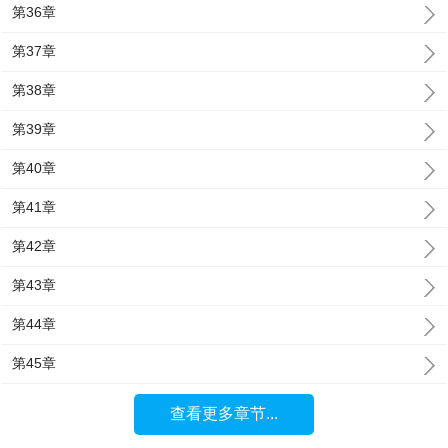
第36章
第37章
第38章
第39章
第40章
第41章
第42章
第43章
第44章
第45章
查看更多章节...