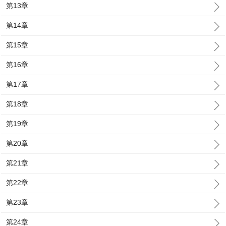
第13章
第14章
第15章
第16章
第17章
第18章
第19章
第20章
第21章
第22章
第23章
第24章