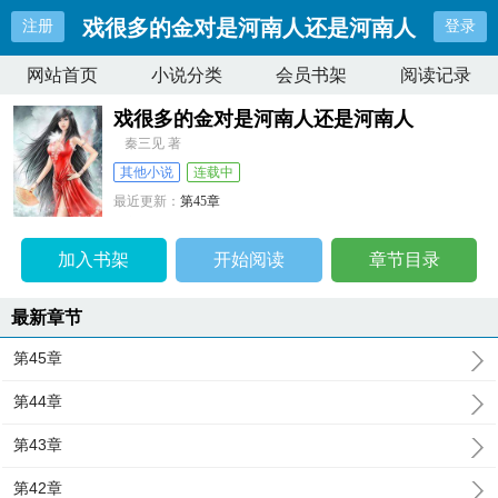
戏很多的金对是河南人还是河南人
注册
登录
网站首页
小说分类
会员书架
阅读记录
戏很多的金对是河南人还是河南人
秦三见 著
其他小说
连载中
最近更新：
第45章
更新时间：
2024-10-27 14:15:44
加入书架
开始阅读
章节目录
最新章节
第45章
第44章
第43章
第42章