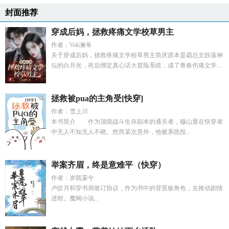
封面推荐
穿成后妈，拯救疼痛文学校草男主
作者：Vok澜爷
关于穿成后妈，拯救疼痛文学校草男主简厌原本是霸总文跌落神
坛的白月光，死后绑定真心话大冒险系统，成了青春伤痛文学...
拯救被pua的主角受[快穿]
作者：雪上川
本书简介 作为顶级战斗生存副本的通关者，穆山显在快穿者
中无人不知无人不晓。然而某次意外，他被系统投...
举案齐眉，终是意难平（快穿）
作者：岁既晏兮
卢皎月和穿书局签订协议，作为书中的背景板角色，去推动剧情
进程。魔蝎小说...