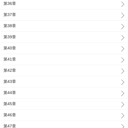
第36章
第37章
第38章
第39章
第40章
第41章
第42章
第43章
第44章
第45章
第46章
第47章