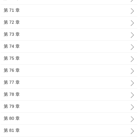
第 71 章
第 72 章
第 73 章
第 74 章
第 75 章
第 76 章
第 77 章
第 78 章
第 79 章
第 80 章
第 81 章