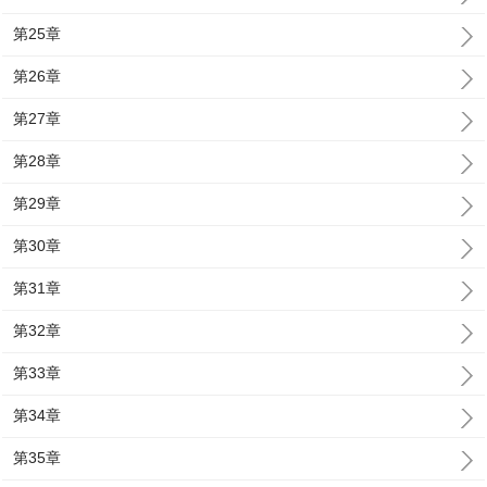
第25章
第26章
第27章
第28章
第29章
第30章
第31章
第32章
第33章
第34章
第35章