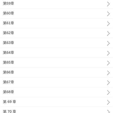
第59章
第60章
第61章
第62章
第63章
第64章
第65章
第66章
第67章
第68章
第 69 章
第 70 章