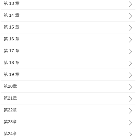
第 13 章
第 14 章
第 15 章
第 16 章
第 17 章
第 18 章
第 19 章
第20章
第21章
第22章
第23章
第24章