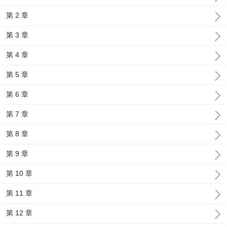
第 2 章
第 3 章
第 4 章
第 5 章
第 6 章
第 7 章
第 8 章
第 9 章
第 10 章
第 11 章
第 12 章