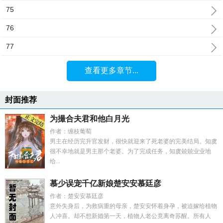
75
76
77
查看更多章节...
封面推荐
为撮合夫君和他白月光
作者：缠枝葡萄
男主在经历完升官发财，很快就迎来了死老婆的完美结局。知虞
很不幸地就是男主那个老婆。为了完成任务，知虞兢兢业业地
给...
慕少误宠千亿新娘楚安安慕廷彦
作者：楚安安慕廷彦
意外失身后，为救病重的母亲，楚安安怀着身孕，被迫嫁给植物
人冲喜。却不想新婚第一天，植物人老公竟离奇苏醒。所有人