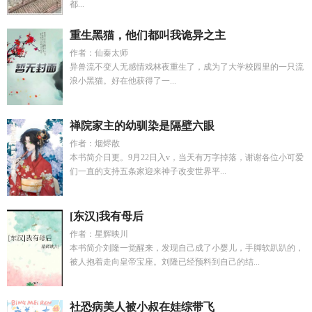
都...
重生黑猫，他们都叫我诡异之主
作者：仙秦太师
异兽流不变人无感情戏林夜重生了，成为了大学校园里的一只流
浪小黑猫。好在他获得了一...
禅院家主的幼驯染是隔壁六眼
作者：烟烬散
本书简介日更。9月22日入v，当天有万字掉落，谢谢各位小可爱
们一直的支持五条家迎来神子改变世界平...
[东汉]我有母后
作者：星辉映川
本书简介刘隆一觉醒来，发现自己成了小婴儿，手脚软趴趴的，
被人抱着走向皇帝宝座。刘隆已经预料到自己的结...
社恐病美人被小叔在娃综带飞