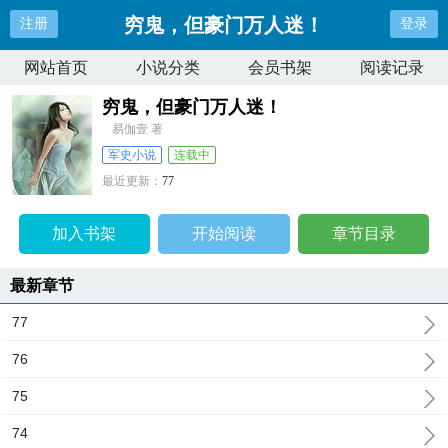
穷鬼，但豪门万人迷！
注册
登录
网站首页
小说分类
会员书架
阅读记录
穷鬼，但豪门万人迷！
易伽壹 著
军史小说
连载中
最近更新：
77
更新时间：
2026-06-23 04:36:19
加入书架
开始阅读
章节目录
最新章节
77
76
75
74