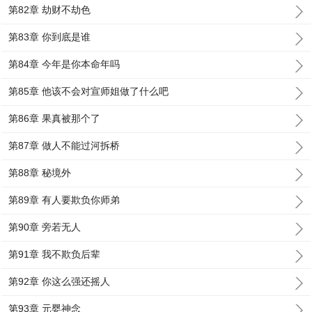
第82章 劫财不劫色
第83章 你到底是谁
第84章 今年是你本命年吗
第85章 他该不会对宣师姐做了什么吧
第86章 果真被那个了
第87章 做人不能过河拆桥
第88章 秘境外
第89章 有人要欺负你师弟
第90章 旁若无人
第91章 我不欺负后辈
第92章 你这么强还摇人
第93章 元婴神念