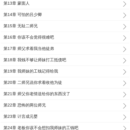
第13章 蒙面人
第14章 可怕的吕少卿
第15章 无耻二师兄
第16章 你该不会觉得很难吧
第17章 师父求着我当他徒弟
第18章 我钱不够让师妹打工抵债吧
第19章 我师妹的工钱记得给我
第20章 二师兄说你求着收他为徒
第21章 师父你老情送给你的东西没了
第22章 恐怖的两位师兄
第23章 计言成元婴
第24章 老板你该不会想扣我师妹的工钱吧