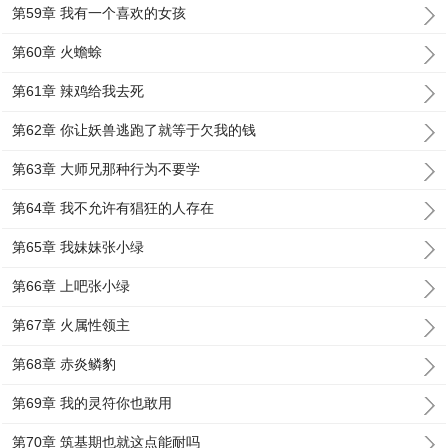
第59章 我有一个喜欢的女孩
第60章 火蟾蜍
第61章 辣鸡给我去死
第62章 你让妖兽逃跑了就等于欠我的钱
第63章 大师兄那种行为不要学
第64章 我不允许有猖狂的人存在
第65章 我妹妹张小绿
第66章 上吧张小绿
第67章 火属性领主
第68章 赤炎鳞豹
第69章 我的灵符你也敢用
第70章 筑基期也就这点能耐吗