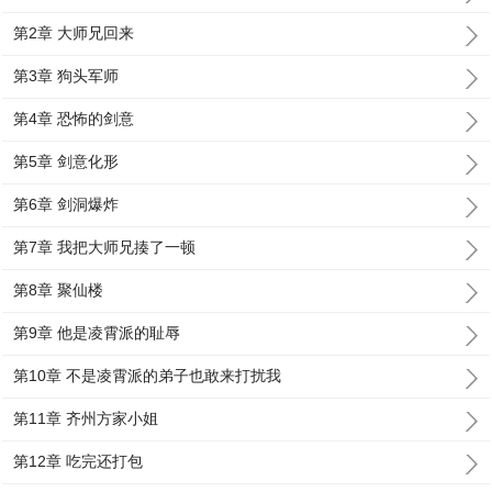
第2章 大师兄回来
第3章 狗头军师
第4章 恐怖的剑意
第5章 剑意化形
第6章 剑洞爆炸
第7章 我把大师兄揍了一顿
第8章 聚仙楼
第9章 他是凌霄派的耻辱
第10章 不是凌霄派的弟子也敢来打扰我
第11章 齐州方家小姐
第12章 吃完还打包