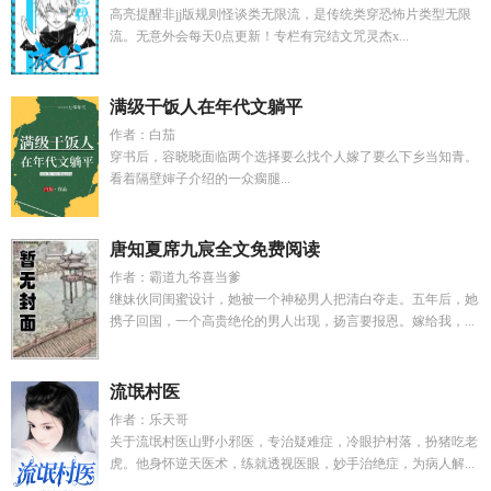
高亮提醒非jj版规则怪谈类无限流，是传统类穿恐怖片类型无限
流。无意外会每天0点更新！专栏有完结文咒灵杰x...
满级干饭人在年代文躺平
作者：白茄
穿书后，容晓晓面临两个选择要么找个人嫁了要么下乡当知青。
看着隔壁婶子介绍的一众瘸腿...
唐知夏席九宸全文免费阅读
作者：霸道九爷喜当爹
继妹伙同闺蜜设计，她被一个神秘男人把清白夺走。五年后，她
携子回国，一个高贵绝伦的男人出现，扬言要报恩。嫁给我，...
流氓村医
作者：乐天哥
关于流氓村医山野小邪医，专治疑难症，冷眼护村落，扮猪吃老
虎。他身怀逆天医术，练就透视医眼，妙手治绝症，为病人解...