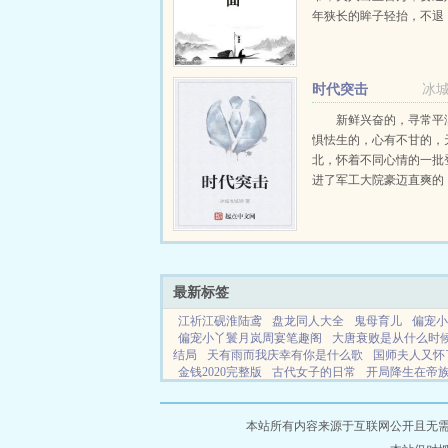
年狭长的眸子轻抬，不退
夫人加价两千万，退婚！
唇一笑，给夫人五千万，
人出...
时代突击
冰
新鲜兴奋的，寻常平
惧怯生的，心有不甘的，
北，怀着不同心情的一批
进了军工大院豪迈直爽的
实的，高冷孤傲的，八面
同一屋檐下，各具性格的
此碰撞着，深入了解着按
的，提前布局的，砥砺前行的
最新标签
江祈江砚淮陆鸢
盘龙同人大全
鬼母育儿
偏宠小
偏宠小丫鬟月岚周宴笔趣阁
大唐衰败是从什么时
结局
天有雨而我庆幸有你是什么歌
国师夫人又怀
金钱2020完整版
古代女子的日常
开局降生在帝
祈是哪部
病娇的猫
这个竹马不太纯
绝世万
撩
整合运动塔露拉好友
错嫁新婚夜短剧免费观看全
本站所有内容来源于互联网公开且无需登录