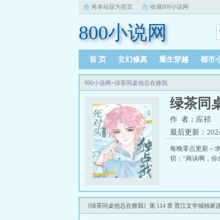
将本站设为首页
收藏800小说网
800小说网
首 页
玄幻修真
重生穿越
都市
800小说网
>
绿茶同桌他总在撩我
绿茶同
作 者：应祁
最后更新：2024-1
每晚零点更新～求
切：“商诀啊，你
《绿茶同桌他总在撩我》第 114 章 晋江文学城独家