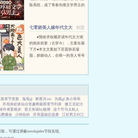
险系统，成了青春伤痛文学男主的
后妈。救赎儿子？她皱了眉头。系
统开出诱人高价不但无痛当妈，而
且他爸沉迷搞钱不着家。简厌冷漠
七零娇美人嫁年代文大
刺棠
的爸，去世的妈，没出...
佬
●预收求收藏穿成年代文大佬
的炮灰前妻（古穿今），文案在最
下方●本文文案如下苏茵肤若凝
脂，娇媚动人，在唯一的亲人爷爷
去世后，孤苦无依。 在梦
中，她终于得知自己是一本年代文
中的炮灰女配，被人...
最新章节更新
鬼母gl
辉夜月cos
为凰gl 渔小乖乖
开局身处斩仙台笔趣阁最新章节列表
傻王丑妃大
姬作者姜柩岁
督主有病by杨溯
这个竹马太粘人
免费播放
少帅你的
开局退婚后逆袭
江祈男主叫江
病娇训养手册短剧
国师夫人又怀了短剧免费观看
了
貌美小通房怀孕了挺着孕肚逃跑
网站地图
通过屏蔽novelspider字段实现。