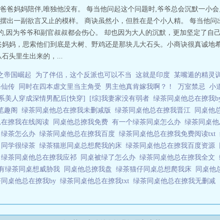
爸爸妈妈陪伴,唯独他没有。 每当他问起这个问题时,爷爷总会沉默一小
摆出一副欲言又止的模样。 商诀虽然小，但胜在是个小人精。 每当他问
案的,因为爷爷和副官叔叔都会伤心。 却也因为大人的沉默，更加坚定了自
爸妈妈，思索他们到底是大树、野鸡还是那块儿大石头。小商诀很真诚地希
石头里生出来的，...
之帝国崛起
为了伴侣，这个反派也可以不当
这就是印度
某嘴遁的精灵
修仙传
同时在四本虐文里当主角受
男主他真肯嫁我啊？！
万室禁忌
小
系美人穿成深情男配后[快穿]
[综]我妻家没有弱者
绿茶同桌他总在撩我b
窗笔趣阁
绿茶同桌他总在撩我未删减版
绿茶同桌他总在撩我晋江
同桌他总
总在撩我在线阅读
同桌他总撩我免费
有一个绿茶同桌怎么办
绿茶同桌他
3
绿茶怎么办
绿茶同桌他总在撩我百度
绿茶同桌他总在撩我免费阅读txt
祁
同学很绿茶
绿茶猫崽同桌总想爬我的床
绿茶同桌他总在撩我百度资源
床
绿茶同桌他总在撩我应祁
同桌被绿了怎么办
绿茶同桌他总在撩我全文
有绿茶同桌想威胁我
同桌他总撩我盘
绿茶猫仔同桌总想爬我床
同桌他
茶同桌他总在撩我by
绿茶同桌他总在撩我txt
绿茶同桌他总在撩我无删减