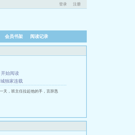
登录
注册
会员书架
阅读记录
、
开始阅读
文学城独家连载
第一天，班主任拉起他的手，言辞恳