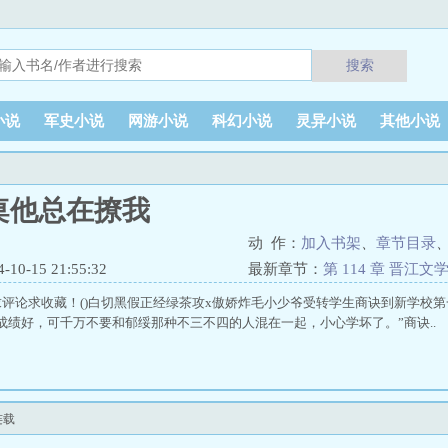
搜索
小说
军史小说
网游小说
科幻小说
灵异小说
其他小说
桌他总在撩我
动 作：
加入书架
、
章节目录
0-15 21:55:32
最新章节：
第 114 章 晋江
评论求收藏！()白切黑假正经绿茶攻x傲娇炸毛小少爷受转学生商诀到新学校
成绩好，可千万不要和郁绥那种不三不四的人混在一起，小心学坏了。”商诀..
连载