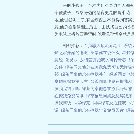
来的小孩子，不然为什么身边的人都有
个傻孩子。爷爷身边的副官更是眼冒泪花，
地,他也就明白了,有些东西是不能得到答
意,他总会偷偷溜进后山，去找找自己的爸
为电视上播放西游记时,他看见孙悟空就是从
相邻推荐：
全员恶人顶流养老团
系统
炉之家开始的邂逅
茶梨你在说什么
星梦
意经
化灵诀
从谎言开始我的可怜青春
钓
文件
绿茶同桌他总在撩我免费阅读无弹
祁
绿茶同桌他总在撩我补车
绿茶同桌他
桌他总撩我第57章
绿茶同桌他总在撩我2
撩我完结了吗
绿茶同桌他总在撩我by应
在撩我免费阅读
绿茶猫崽同桌总想爬我
撩我商诀
同学绿茶
同学绿茶总在撩我
总
话
绿茶同桌他总在撩我全文免费阅读
绿