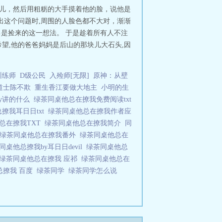
会儿，然后用粗粝的大手摸着他的脸，说他是
出这个问题时,周围的人脸色都不大对，渐渐
己是捡来的这一想法。 于是趁着所有人不注
望,他的爸爸妈妈是后山的那块儿大石头,因
训练师
D级公民
入殓师[无限]
原神：从壁
道士陈不欺
重生香江要做大地主
小明的生
y讲的什么
绿茶同桌他总在撩我免费阅读txt
撩我耳日日txt
绿茶同桌他总在撩我作者应
总在撩我TXT
绿茶同桌他总在撩我简介
同
绿茶同桌他总在撩我番外
绿茶同桌他总在
同桌他总撩我by耳日日devil
绿茶同桌他总
绿茶同桌他总在撩我 应祁
绿茶同桌他总在
总撩我 百度
绿茶同学
绿茶同学怎么说