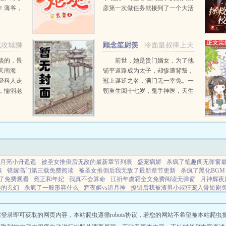
！薄爷，
彦第一次做任务就接到了一个大活
薄寒年勾
儿，改造人渣让他们过上幸福生
不退！夫
活。第一个世界啃老的学霸，谁能
想到学生时期辉煌的学霸，工作后
城攻城狮
顾念笙尉羡
冷面皇叔捧上天
居然失去...
迟
淡的，畏
前世，她是贵门嫡女，为了他
天南海
铺平道路成为太子，却惨遭背叛，
登科人走
冠上谋逆之名，满门无一幸免。一
，懦弱老
朝重生回十七岁，鬼手神医，天生
玲珑的，
灵体，明明是骂名满天下的丑女，
年轻人彼
却一朝转变，万人惊。未婚夫后悔
部就班
痴缠？她直接嫁给未婚夫...
...
月亮小舟遥遥
被圣女推倒后无敌的最新章节列表
盛宠病娇
杀疯了笔趣阁无弹窗
候
错嫁高门第三载免费阅读
被圣女推倒后我无敌了最新章节更新
杀疯了黑化BGM
了免费观看
雍正和年妃
我真不会算命
江祈年虞霜全文免费阅读无弹窗
月神辉夜
族的玄幻
杀疯了一般形容什么
辉夜姬vs追月神
撩错后我被渣男小叔狂宠入骨短剧
错后我被渣男小叔狂宠入骨
被圣女推倒后无敌完结全集
蛮荒风流山村
鬼母本体
集高清版
我会算命不好惹by
国师夫人锦娘
江祈年是影帝姜栀的
这个竹马我吃定
即可获取的网页内容，本站爬虫遵循robots协议，若您的网站不希望被本站爬虫抓取，可