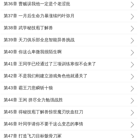
第36章 曹贼误我他一定是个老涩批
第37章 一月后生命力暴涨续约叶弥月
第38章 武学秘技庖丁解兽
第39章 天刀俱乐部全息智能异兽挑战
第40章 你这么卑微我很陌生啊
第41章 王同学已经通过了三项训练寒假不会来了
第42章 不是我们刚建立游戏角色他就通关了
第43章 霸王刀意瞬斩十狼
第44章 王闲 拼尽全力勉强战胜
第45章 得秘技庖丁解兽惊世魔刃饮血狂刀
第46章 叶同学请你不要干这么变态的事情
第47章 打造飞刀目标骸骨刀冢