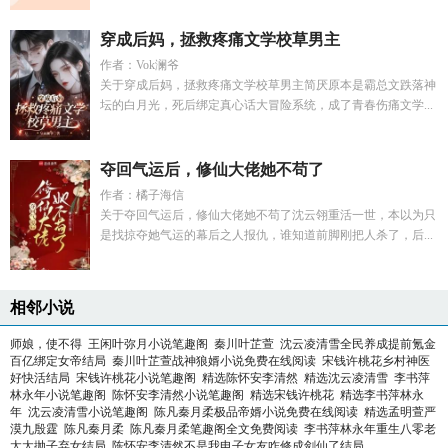
穿成后妈，拯救疼痛文学校草男主
作者：Vok澜爷
关于穿成后妈，拯救疼痛文学校草男主简厌原本是霸总文跌落神
坛的白月光，死后绑定真心话大冒险系统，成了青春伤痛文学...
夺回气运后，修仙大佬她不苟了
作者：橘子海信
关于夺回气运后，修仙大佬她不苟了沈云翎重活一世，本以为只
是找掠夺她气运的幕后之人报仇，谁知道前脚刚把人杀了，后...
相邻小说
师娘，使不得
王闲叶弥月小说笔趣阁
秦川叶芷萱
沈云凌清雪全民养成提前氪金
百亿绑定女帝结局
秦川叶芷萱战神狼婿小说免费在线阅读
宋钱许桃花乡村神医
好快活结局
宋钱许桃花小说笔趣阁
精选陈怀安李清然
精选沈云凌清雪
李书萍
林永年小说笔趣阁
陈怀安李清然小说笔趣阁
精选宋钱许桃花
精选李书萍林永
年
沈云凌清雪小说笔趣阁
陈凡秦月柔极品帝婿小说免费在线阅读
精选孟明萱严
漠九殷霆
陈凡秦月柔
陈凡秦月柔笔趣阁全文免费阅读
李书萍林永年重生八零老
太太抛子弃女结局
陈怀安李清然不是我电子女友咋修成剑仙了结局