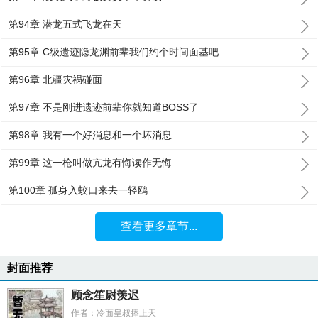
第94章 潜龙五式飞龙在天
第95章 C级遗迹隐龙渊前辈我们约个时间面基吧
第96章 北疆灾祸碰面
第97章 不是刚进遗迹前辈你就知道BOSS了
第98章 我有一个好消息和一个坏消息
第99章 这一枪叫做亢龙有悔读作无悔
第100章 孤身入蛟口来去一轻鸥
查看更多章节...
封面推荐
顾念笙尉羡迟
作者：冷面皇叔捧上天