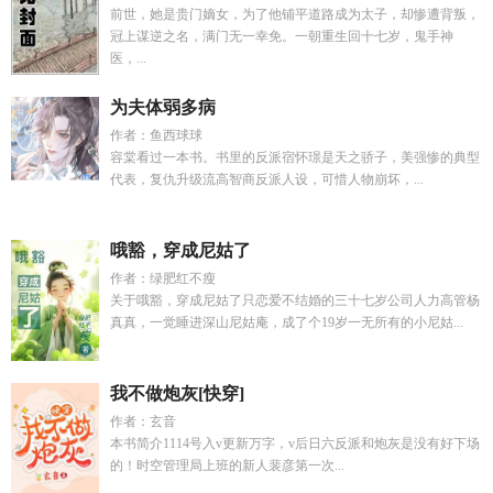
前世，她是贵门嫡女，为了他铺平道路成为太子，却惨遭背叛，
冠上谋逆之名，满门无一幸免。一朝重生回十七岁，鬼手神
医，...
为夫体弱多病
作者：鱼西球球
容棠看过一本书。书里的反派宿怀璟是天之骄子，美强惨的典型
代表，复仇升级流高智商反派人设，可惜人物崩坏，...
哦豁，穿成尼姑了
作者：绿肥红不瘦
关于哦豁，穿成尼姑了只恋爱不结婚的三十七岁公司人力高管杨
真真，一觉睡进深山尼姑庵，成了个19岁一无所有的小尼姑...
我不做炮灰[快穿]
作者：玄音
本书简介1114号入v更新万字，v后日六反派和炮灰是没有好下场
的！时空管理局上班的新人裴彦第一次...