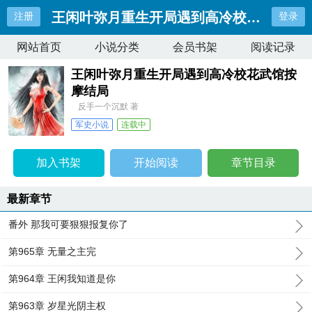
王闲叶弥月重生开局遇到高冷校花武馆按
注册
登录
网站首页
小说分类
会员书架
阅读记录
王闲叶弥月重生开局遇到高冷校花武馆按
摩结局
反手一个沉默 著
军史小说
连载中
最近更新：
番外 那我可要狠狠报复你了
更新时间：
2026-07-13 19:05:02
加入书架
开始阅读
章节目录
最新章节
番外 那我可要狠狠报复你了
第965章 无量之主完
第964章 王闲我知道是你
第963章 岁星光阴主权