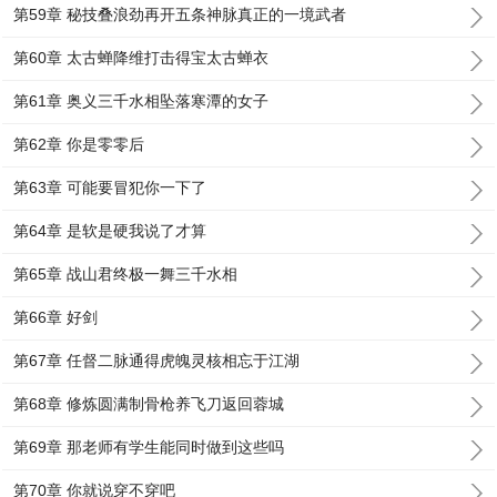
第59章 秘技叠浪劲再开五条神脉真正的一境武者
第60章 太古蝉降维打击得宝太古蝉衣
第61章 奥义三千水相坠落寒潭的女子
第62章 你是零零后
第63章 可能要冒犯你一下了
第64章 是软是硬我说了才算
第65章 战山君终极一舞三千水相
第66章 好剑
第67章 任督二脉通得虎魄灵核相忘于江湖
第68章 修炼圆满制骨枪养飞刀返回蓉城
第69章 那老师有学生能同时做到这些吗
第70章 你就说穿不穿吧