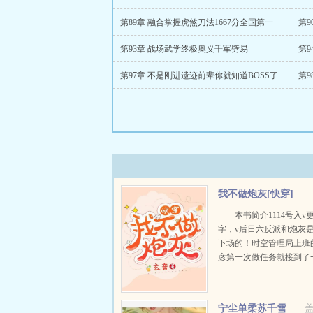
第89章 融合掌握虎煞刀法1667分全国第一
第9
第93章 战场武学终极奥义千军劈易
第9
第97章 不是刚进遗迹前辈你就知道BOSS了
第
我不做炮灰[快穿]
本书简介1114号入v
字，v后日六反派和炮灰
下场的！时空管理局上班
彦第一次做任务就接到了
儿，改造人渣让他们过上
活。第一个世界啃老的学
想到学生时期辉煌的学霸
宁尘单柔苏千雪