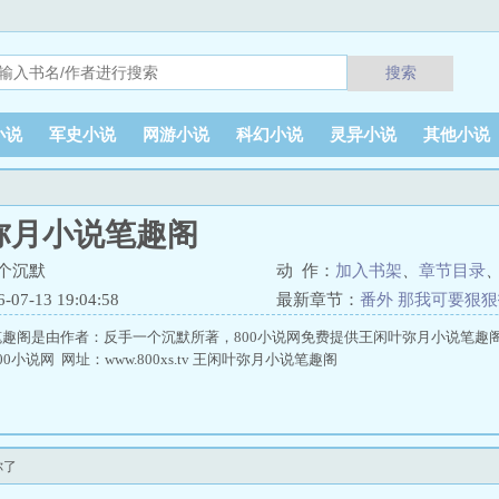
搜索
小说
军史小说
网游小说
科幻小说
灵异小说
其他小说
弥月小说笔趣阁
个沉默
动 作：
加入书架
、
章节目录
7-13 19:04:58
最新章节：
番外 那我可要狠
趣阁是由作者：反手一个沉默所著，800小说网免费提供王闲叶弥月小说笔趣
小说网 网址：www.800xs.tv 王闲叶弥月小说笔趣阁
你了