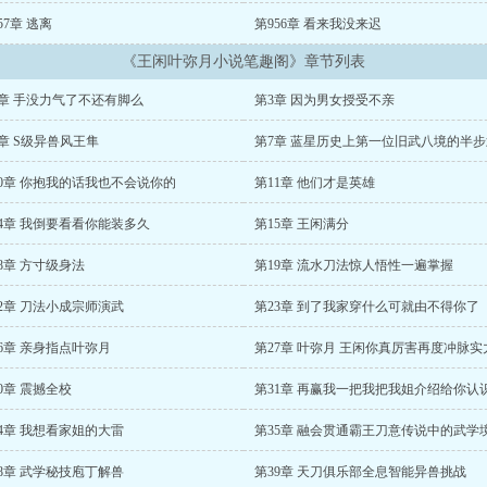
57章 逃离
第956章 看来我没来迟
《王闲叶弥月小说笔趣阁》章节列表
2章 手没力气了不还有脚么
第3章 因为男女授受不亲
章 S级异兽风王隼
第7章 蓝星历史上第一位旧武八境的半
10章 你抱我的话我也不会说你的
第11章 他们才是英雄
14章 我倒要看看你能装多久
第15章 王闲满分
8章 方寸级身法
第19章 流水刀法惊人悟性一遍掌握
2章 刀法小成宗师演武
第23章 到了我家穿什么可就由不得你了
6章 亲身指点叶弥月
0章 震撼全校
第31章 再赢我一把我把我姐介绍给你认
4章 我想看家姐的大雷
第35章 融会贯通霸王刀意传说中的武学
8章 武学秘技庖丁解兽
第39章 天刀俱乐部全息智能异兽挑战