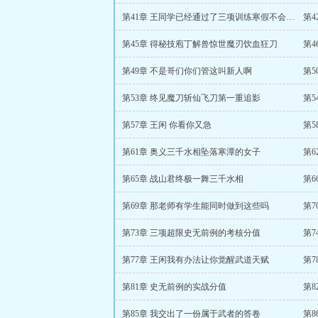
第41章 王同学已经通过了三项训练寒假不会来了
第
第45章 得秘技庖丁解兽惊世魔刃饮血狂刀
第
第49章 不是哥们你们管这叫新人啊
第
第53章 终见魔刀斩仙飞刀第一重追影
第
第57章 王闲 你看你又急
第61章 奥义三千水相坠落寒潭的女子
第6
第65章 战山君终极一舞三千水相
第6
第69章 那老师有学生能同时做到这些吗
第7
第73章 三项超限史无前例的考核分值
第
第77章 王闲我有办法让你觉醒武道天赋
第7
第81章 史无前例的实战分值
第8
第85章 我交出了一份属于武者的答卷
第