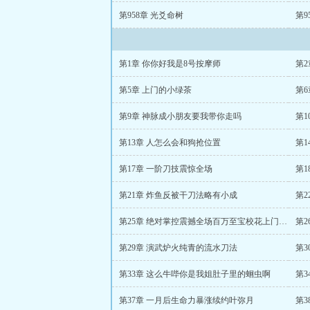
第958章 光爻命树
第9
第1章 你你好我是8号按摩师
第
第5章 上门的小绿茶
第6
第9章 神脉成小朋友要我带你走吗
第
第13章 人怎么会和狗抢位置
第
第17章 一阶刀技震惊全场
第1
第21章 炸鱼反被干刀法略有小成
第2
第25章 绝对掌控震撼全场百万至宝校花上门服务
第2
第29章 演武炉火纯青的流水刀法
第3
第33章 这么牛哔你是我姐肚子里的蛔虫啊
第3
第37章 一月后生命力暴涨续约叶弥月
第3