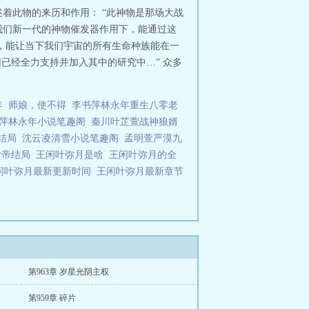
着此物的来历和作用： “此神物是那场大战
在我们新一代的神物催发器作用下，能通过这
念，能让当下我们宇宙的所有生命种族能在一
已经全力支持并加入其中的研究中…” 众多
年
师娘，使不得
李书萍林永年重生八零老
萍林永年小说笔趣阁
秦川叶芷萱战神狼婿
结局
沈云凌清雪小说笔趣阁
孟明萱严漠九
女帝结局
王闲叶弥月是啥
王闲叶弥月的全
闲叶弥月最新更新时间
王闲叶弥月最新章节
第963章 岁星光阴主权
第959章 碎片