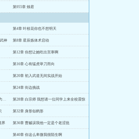
第955章 烛君
第4章 叶校花你也不想明天
步武神
第8章 星辰炼体术启动
第12章 你想让她吃出宫寒啊
第16章 心有猛虎举刀而向
第20章 初入武道无间实战开始
第24章 街边挑战
第27章 叶弥月 王闲你真厉害再度冲脉实力暴涨
第28章 白宗师 我想请一位同学上来全校震惊
识
第32章 身形似鹤形
境界
第36章 曹贼误我他一定是个老涩批
第40章 你这么卑微我很陌生啊