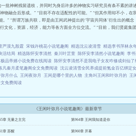
的一批神树残留遗枝，并同时为身后许多的神物实习研究员有条不紊的讲述
物融合后形成。” “目前不存在适配性的可能。” “但其作用却不小，
能。” “所谓万族共联，即是由王闲武神提出的‘宇宙共同体’衍生出的概
行文化，资源，经济，能力等各方面全方位交流。” “目前，我们贤庭集团
萱严漠九殷霆
宋钱许桃花小说笔趣阁
精选沈云凌清雪
精选李书萍林永
快活结局
精选陈怀安李清然
秦川叶芷萱
陈怀安李清然小说笔趣阁
李书
柔极品帝婿小说免费在线阅读
陈怀安李清然不是我电子女友咋修成剑仙了
陈凡秦月柔笔趣阁全文免费阅读
沈云凌清雪全民养成提前氪金百亿绑定
叶弥月什么
王闲夜弥月
王闲是哪个里的人物
主角叫王闲和叶弥月的
王
全文免费阅读
《王闲叶弥月小说笔趣阁》最新章节
65章 无量之主完
第964章 王闲我知道是你
61章 苏醒
第960章 开幕