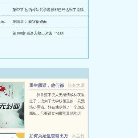
第92章 他的枪法武学境界都已经达到了返璞归真
第95章 C级遗迹隐龙渊前辈我们约个时间面基吧
第96章 北疆灾祸碰面
第100章 孤身入蛟口来去一轻鸥
重生黑猫，他们都
仙秦太师
叫我诡异之主
异兽流不变人无感情戏林夜重
生了，成为了大学校园里的一只流
浪小黑猫。好在他获得了一个加点
面板，只要进食积攒能量就能进
化，并且获得各种神奇能力。阴影
操控控制世间所有阴影。黑夜主宰
—...
如何为始皇崽耕出万
木兰竹