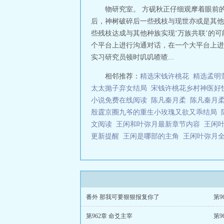
物研究室。 方砚秋正仔细观摩着眼前
后，神树破碎后一些残枝与现世亦或是其他神
些残枝达成与其他种族实现‘万族共联’的可
个平台上进行沟通对话，在一个大平台上进
实习研究员顿时叽叽喳喳...
相邻推荐：
精选宋钱许桃花
精选孟明
太太抛子弃女结局
宋钱许桃花乡村神医好
小说免费在线阅读
陈凡秦月柔
陈凡秦月
殷霆京圈九爷的重生小玫瑰又欲又乖结局
文阅读
王闲和叶弥月最新章节内容
王闲
更新提醒
王闲是哪部的主角
王闲叶弥月
番外 那我可要狠狠报复你了
第9
第962章 命爻主宰
第9