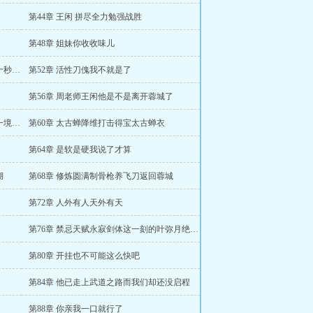
第44章 王闲 拼尽全力勉强战胜
第48章 姐妹你收收味儿
第51章 不是让你牵制三十秒不是让你三十秒干掉啊
第52章 活性刀傀我不就是了
第56章 周老师王闲他是不是离开蓉城了
第59章 秘技叠浪劲再开五条神脉真正的一境武者
第60章 太古蝉降维打击得宝太古蝉衣
第64章 是软是硬我说了才算
湖
第68章 修炼圆满制骨枪养飞刀返回蓉城
第72章 人外有人天外有天
第76章 禁忌天赋永寂剑体这一刻的叶弥月绝世无双
第80章 开挂也不可能这么快吧
第84章 他已走上武道之路而我们却还没启程
第88章 你亲我一口就行了