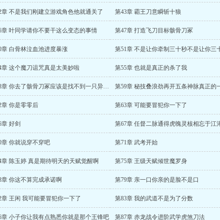
42章 不是我们刚建立游戏角色他就通关了
第43章 霸王刀意瞬斩十狼
46章 叶同学请你不要干这么变态的事情
第47章 打造飞刀目标骸骨刀冢
50章 白骨林泣血池进度暴涨
54章 这个魔刀诅咒真是太美妙啦
第55章 也就是真正的杀了我
第58章 你去了骸骨刀冢应该是找不到一只异兽的
2章 你是零零后
第63章 可能要冒犯你一下了
6章 好剑
第67章 任督二脉通得虎魄灵核相忘于江
0章 你就说穿不穿吧
第71章 武考开始
74章 陈玉婷 真是期待明天的天赋觉醒啊
第75章 王级天赋倾世魔罗身
8章 你这不算完成承诺啊
第79章 亲一口你亲的是脸不是口
2章 王闲 我可能要冒犯你一下了
第83章 我的武道不是为了分数
86章 小子你让我有点熟悉你就是那个王锋吧
第87章 赤龙战令进阶武学虎煞刀法