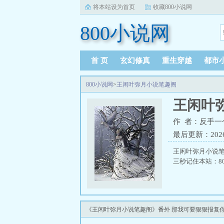
将本站设为首页
收藏800小说网
800小说网
首 页
玄幻修真
重生穿越
都市
800小说网
>
王闲叶弥月小说笔趣阁
王闲叶
作 者：反手一
最后更新：2026-0
王闲叶弥月小说笔
三秒记住本站：800
《王闲叶弥月小说笔趣阁》番外 那我可要狠狠报复