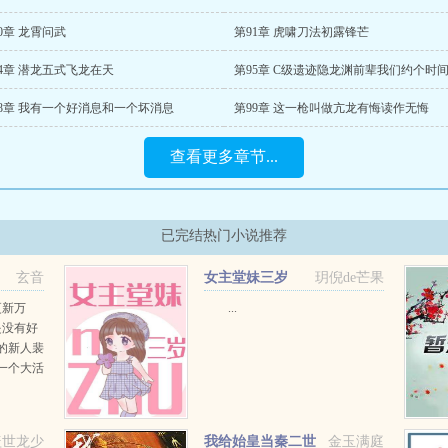
0章 龙霄问武
第91章 虎啸刀法初露锋芒
4章 潜龙五式飞龙在天
98章 我有一个好消息和一个坏消息
第99章 这一枪叫做亢龙有悔读作无悔
查看更多章节...
已完结热门小说推荐
玄音
女主堂妹三岁
玥倪de芒果
更新万
...
是没有好
的新人裴
一个大活
幸福生
霸，谁能
，工作后
盖世龙少
我给始皇当秦二世
金玉满庭