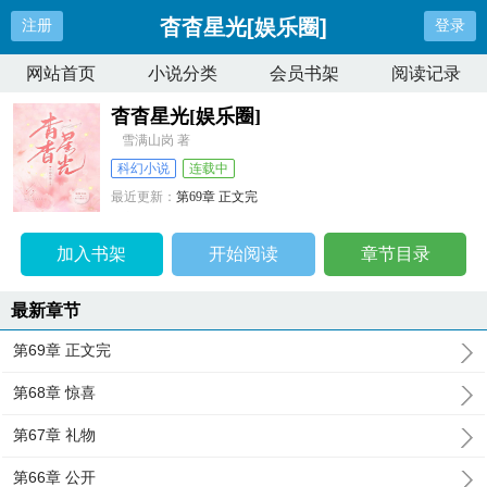
杳杳星光[娱乐圈]
注册
登录
网站首页
小说分类
会员书架
阅读记录
杳杳星光[娱乐圈]
雪满山岗 著
科幻小说
连载中
最近更新：
第69章 正文完
更新时间：
2024-11-07 01:03:42
加入书架
开始阅读
章节目录
最新章节
第69章 正文完
第68章 惊喜
第67章 礼物
第66章 公开