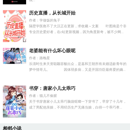
我...
历史直播，从长城开始
作者：学做饭的兔子
隔壁学医救不了大汉正在更新，求收藏～文案 叶图南是个非
专业历史爱好者，在c站更新视频，因为角度新奇，被不少网...
老婆能有什么坏心眼呢
作者：路晚星
乐清时生来天资聪颖容貌出众，是嘉和王朝所有未婚适龄青年的
梦中情哥儿。 因体弱多病，又是开国功臣最疼爱的嫡...
书穿：唐家小儿太乖巧
作者：猫儿不偷腥
关于书穿唐家小儿太乖巧脑袋哐啷一下穿书了，早穿了十几年，
成了男配他亲娘，不用经历生产无痛当娘，白得一个乖巧孝...
相邻小说