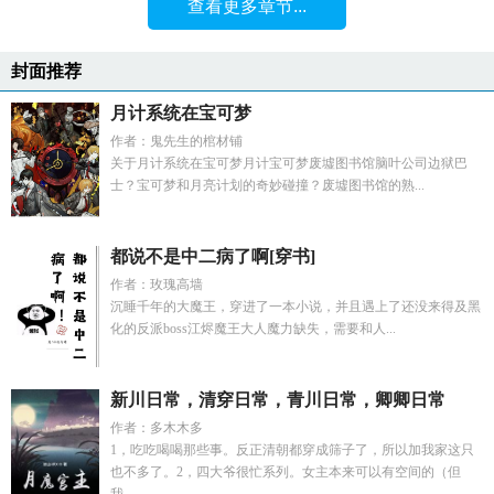
查看更多章节...
封面推荐
月计系统在宝可梦
作者：鬼先生的棺材铺
关于月计系统在宝可梦月计宝可梦废墟图书馆脑叶公司边狱巴
士？宝可梦和月亮计划的奇妙碰撞？废墟图书馆的熟...
都说不是中二病了啊[穿书]
作者：玫瑰高墙
沉睡千年的大魔王，穿进了一本小说，并且遇上了还没来得及黑
化的反派boss江烬魔王大人魔力缺失，需要和人...
新川日常，清穿日常，青川日常，卿卿日常
作者：多木木多
1，吃吃喝喝那些事。反正清朝都穿成筛子了，所以加我家这只
也不多了。2，四大爷很忙系列。女主本来可以有空间的（但