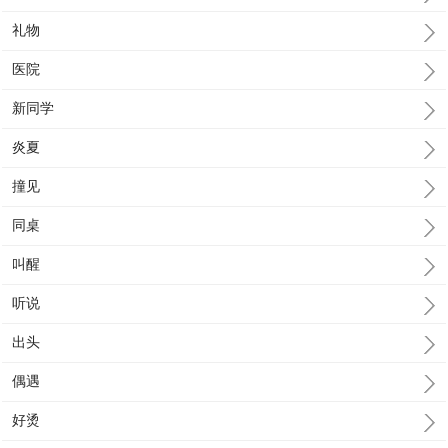
礼物
医院
新同学
炎夏
撞见
同桌
叫醒
听说
出头
偶遇
好烫