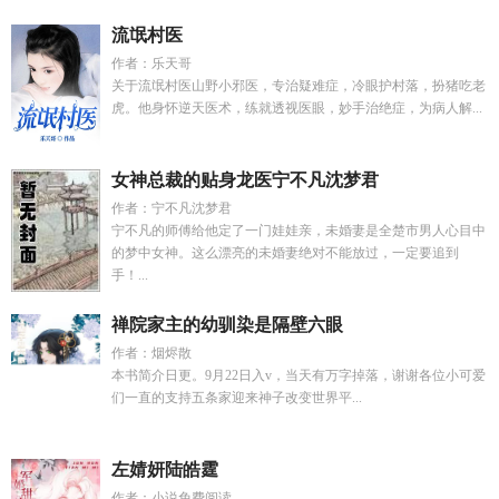
流氓村医
作者：乐天哥
关于流氓村医山野小邪医，专治疑难症，冷眼护村落，扮猪吃老
虎。他身怀逆天医术，练就透视医眼，妙手治绝症，为病人解...
女神总裁的贴身龙医宁不凡沈梦君
作者：宁不凡沈梦君
宁不凡的师傅给他定了一门娃娃亲，未婚妻是全楚市男人心目中
的梦中女神。这么漂亮的未婚妻绝对不能放过，一定要追到
手！...
禅院家主的幼驯染是隔壁六眼
作者：烟烬散
本书简介日更。9月22日入v，当天有万字掉落，谢谢各位小可爱
们一直的支持五条家迎来神子改变世界平...
左婧妍陆皓霆
作者：小说免费阅读