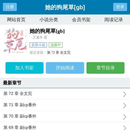
她的狗尾草[gb]
注册
登录
网站首页
小说分类
会员书架
阅读记录
她的狗尾草[gb]
又逢年 著
灵异小说
连载中
最近更新：
第 72 章 全文完
更新时间：
2024-10-20 12:32:58
加入书架
开始阅读
章节目录
最新章节
第 72 章 全文完
第 71 章 副cp番外
第 70 章 副cp番外
第 69 章 副cp番外