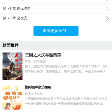
第 71 章 副cp番外
第 72 章 全文完
查看更多章节...
封面推荐
三国之大汉再起西凉
作者：霂霖山宝
关于三国之大汉再起西凉无系统！无技能！权谋！战争！一切只
能靠自己能力，主角也是人，也有七情六欲，不是无所不能！...
懒锦鲤被迫996
作者：七悠悠
关于懒锦鲤被迫996前一秒还在锦鲤池玩着自己吐出来的泡泡后
一秒带着记忆变成村妇肚子里的崽崽懒懒变蓝岚原以为只是...