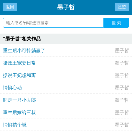
墨子哲
返回
足迹
搜 索
“墨子哲”相关作品
重生后小可怜躺赢了
墨子哲
摄政王宠妻日常
墨子哲
据说王妃想和离
墨子哲
悄悄心动
墨子哲
叼走一只小夫郎
墨子哲
重生后嫁给三叔
墨子哲
悄悄揣个崽
墨子哲