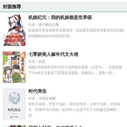
封面推荐
机娘纪元：我的机娘都是世界级
作者：睡不醒的企鹅
机娘赛车竞技甜蜜养成番茄唯一顶流赛车题材曾经被俱乐部抢购
的顶级机娘如今却在回炉场...
七零娇美人嫁年代文大佬
作者：刺棠
●预收求收藏穿成年代文大佬的炮灰前妻（古穿今），文案在最
下方●本文文案如下苏茵肤若凝脂，娇媚动人，在唯一的...
时代突击
作者：冰城攻城狮
新鲜兴奋的，寻常平淡的，畏惧怯生的，心有不甘的，天南海
北，怀着不同心情的一批登科人走进了军工大院豪迈直爽的，
懦...