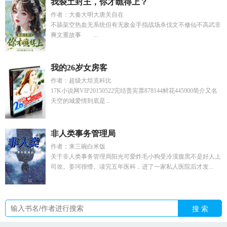
我裂土封王，你才瞧得上？
作者：大秦大明大唐关自在
不舔架空热血无系统但有无敌金手指战场杀伐文不修仙不高武非
爽文重故事 ...
我的26岁女房客
作者：超级大坦克科比
17K小说网VIP20150522完结贵宾票878144鲜花445900简介又名
天空的城爱情到底是...
非人类事务管理局
作者：来三碗白米饭
关于非人类事务管理局阳光可爱炸毛小狗受冷漠腹黑不是好人上
司攻。姜珂很懵。读完五年医科，进了一家私人医院后才发...
搜 索