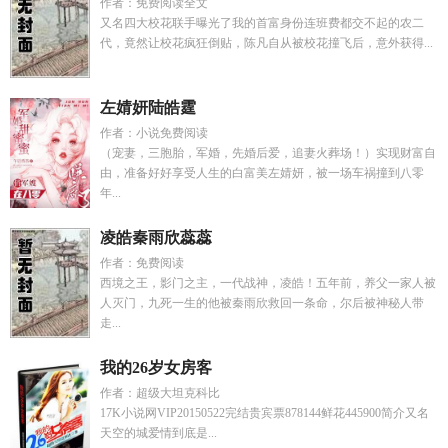
作者：免费阅读全文
又名四大校花联手曝光了我的首富身份连班费都交不起的农二
代，竟然让校花疯狂倒贴，陈凡自从被校花撞飞后，意外获得...
左婧妍陆皓霆
作者：小说免费阅读
（宠妻，三胞胎，军婚，先婚后爱，追妻火葬场！）实现财富自
由，准备好好享受人生的白富美左婧妍，被一场车祸撞到八零
年...
凌皓秦雨欣蕊蕊
作者：免费阅读
西境之王，影门之主，一代战神，凌皓！五年前，养父一家人被
人灭门，九死一生的他被秦雨欣救回一条命，尔后被神秘人带
走...
我的26岁女房客
作者：超级大坦克科比
17K小说网VIP20150522完结贵宾票878144鲜花445900简介又名
天空的城爱情到底是...