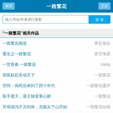
一路繁花
返回
足迹
搜 索
“一路繁花”相关作品
一路繁花相送
青衫落拓
重生之一路繁花
夜空海星
一世青春 一路繁花
darkjj
邪医妖妃名动天下
一路繁花
空间：病死后来到了四十年代
一路繁花盛开
医手遮天，湛王独宠掌心娇
一路繁花
开局混沌不灭剑体，无敌从下山开始
一路繁花似锦