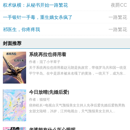
权术纵横：从秘书开始一路繁花
夜爵CC
一手银针一手毒，重生嫡女杀疯了
一路繁花
祁医生，你疼疼我
一路繁花
封面推荐
系统再拉也得用着
作者：混了小半辈子
关于系统再拉也得用着赵元朗是执政官，带领罗马共和国一统亚
平宁半岛。在中是原本被未名嘎了的黄洛，一统天下，成为东...
今日放晴[先婚后爱]
作者：猫猫可
痞帅机长×电视台天气预报美女主持人先孕后爱先婚后爱熟男熟
女甜文陆晴，28岁，江州电视台，天气预报美女主持人...
老婆能有什么坏心眼呢