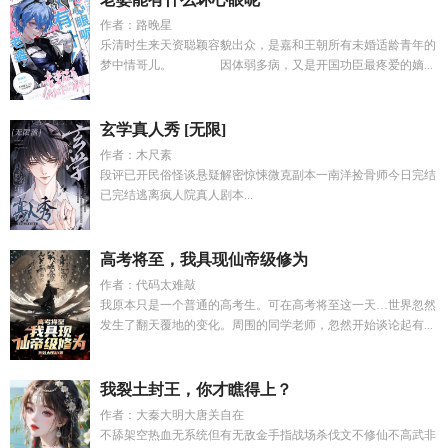
作者：路晚星
乐清时生来天资聪颖容貌出众，是嘉和王朝所有未婚适龄青年的
梦中情哥儿。 因体弱多病，又是开国功臣最疼爱的嫡...
玄学真人秀 [无限]
作者：木尺素
段评已开民俗怪谈悬疑解密惊悚微克副本一南洋捡骨师今日完结
已完结逃离疯人院真人剧本...
高考将至，我具现仙帝级修为
作者：代码太难敲
我原本只是一个普通的高考生。可在高考将至这一天…世界忽然
发生了翻天覆地的变化。周围的同学老师，忽然开始谈论起有...
我裂土封王，你才瞧得上？
作者：大秦大明大唐关自在
不舔架空热血无系统但有无敌金手指战场杀伐文不修仙不高武非