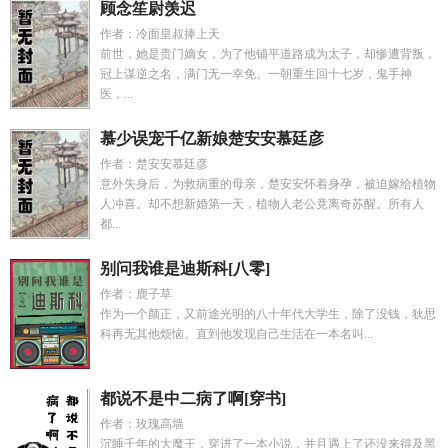
顾念笙尉羡迟
作者：冷面皇叔捧上天
前世，她是贵门嫡女，为了他铺平道路成为太子，却惨遭背叛，
冠上谋逆之名，满门无一幸免。一朝重生回十七岁，鬼手神
医，...
慕少误宠千亿新娘楚安安慕廷彦
作者：楚安安慕廷彦
意外失身后，为救病重的母亲，楚安安怀着身孕，被迫嫁给植物
人冲喜。却不想新婚第一天，植物人老公竟离奇苏醒。所有人
都...
别问我谁是迪斯科[八零]
作者：鹿子草
作为一个颜正，又前途光明的八十年代大学生，除了没钱，狄思
科再无其他烦恼。直到他发现自己生活在一本名叫...
都说不是中二病了啊[穿书]
作者：玫瑰高墙
沉睡千年的大魔王，穿进了一本小说，并且遇上了还没来得及黑