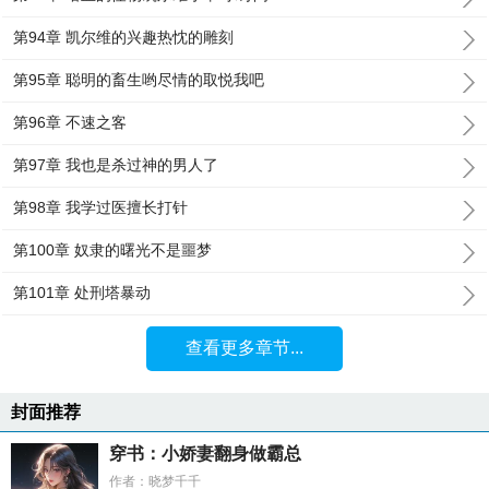
第94章 凯尔维的兴趣热忱的雕刻
第95章 聪明的畜生哟尽情的取悦我吧
第96章 不速之客
第97章 我也是杀过神的男人了
第98章 我学过医擅长打针
第100章 奴隶的曙光不是噩梦
第101章 处刑塔暴动
查看更多章节...
封面推荐
穿书：小娇妻翻身做霸总
作者：晓梦千千