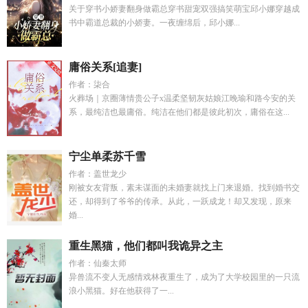
关于穿书小娇妻翻身做霸总穿书甜宠双强搞笑萌宝邱小娜穿越成
书中霸道总裁的小娇妻。一夜缠绵后，邱小娜...
庸俗关系[追妻]
作者：柒合
火葬场｜京圈薄情贵公子x温柔坚韧灰姑娘江晚瑜和路今安的关
系，最纯洁也最庸俗。纯洁在他们都是彼此初次，庸俗在这...
宁尘单柔苏千雪
作者：盖世龙少
刚被女友背叛，素未谋面的未婚妻就找上门来退婚。找到婚书交
还，却得到了爷爷的传承。从此，一跃成龙！却又发现，原来
婚...
重生黑猫，他们都叫我诡异之主
作者：仙秦太师
异兽流不变人无感情戏林夜重生了，成为了大学校园里的一只流
浪小黑猫。好在他获得了一...