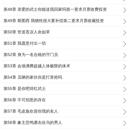
第48章 亲爱的武士你能送我回家吗第一更求月票收费投资
第49章 斯图西 我牺牲很大要补偿第二更求月票收藏投资
第50章 世道苍凉人命如草
第51章 我愿意付出一切
第52章 身为一名合格的守门员
第53章 会场沸腾超越人体极限的体术
第54章 丑陋的家伙你是打算抢吗
第55章 是你吧绯红武士
第56章 不可招惹的存在
第57章 毛皮族欢迎你我的友人
第58章 象主悲鸣袭击佐乌的男人