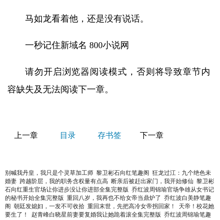
马如龙看着他，还是没有说话。
一秒记住新域名 800小说网
请勿开启浏览器阅读模式，否则将导致章节内
容缺失及无法阅读下一章。
上一章
目录
存书签
下一章
别喊我丹皇，我只是个灵草加工师
黎卫彬石向红笔趣阁
狂龙过江：九个绝色未
婚妻
跨越阶层，我的职务含权量有点高
断亲后被赶出家门，我开始修仙
黎卫彬
石向红重生官场让你进步没让你进部全集完整版
乔红波周锦瑜官场争雄从女书记
的秘书开始全集完整版
重回八岁，我再也不给女帝当鼎炉了
乔红波白美静笔趣
阁
朝廷发媳妇，一发不可收拾
重回末世，先把高冷女帝拐回家！
天帝！校花她
要生了！
赵青峰白晓星前妻要复婚我让她跪着滚全集完整版
乔红波周锦瑜笔趣