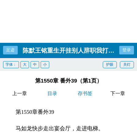
陈默王铭重生开挂别人辞职我打工全集完
足迹
登录
字体：
大
中
小
护眼
关灯
第1550章 番外39（第1页）
上一章
目录
存书签
下一章
第1550章番外39
马如龙快步走出宴会厅，走进电梯。