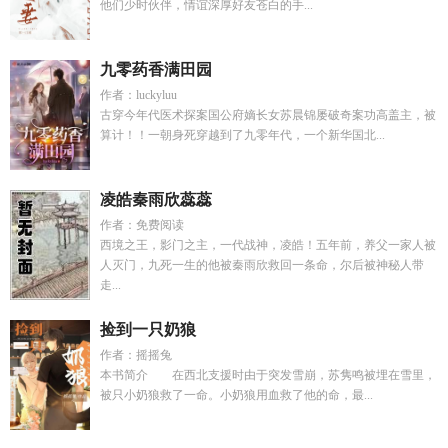
他们少时伙伴，情谊深厚好友苍白的手...
九零药香满田园
作者：luckyluu
古穿今年代医术探案国公府嫡长女苏晨锦屡破奇案功高盖主，被
算计！！一朝身死穿越到了九零年代，一个新华国北...
凌皓秦雨欣蕊蕊
作者：免费阅读
西境之王，影门之主，一代战神，凌皓！五年前，养父一家人被
人灭门，九死一生的他被秦雨欣救回一条命，尔后被神秘人带
走...
捡到一只奶狼
作者：摇摇兔
本书简介 在西北支援时由于突发雪崩，苏隽鸣被埋在雪里，
被只小奶狼救了一命。小奶狼用血救了他的命，最...