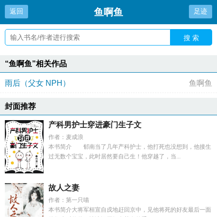
鱼啊鱼
返回
足迹
搜 索
“鱼啊鱼”相关作品
雨后（父女 NPH）
鱼啊鱼
封面推荐
产科男护士穿进豪门生子文
作者：麦成浪
本书简介 郁南当了几年产科护士，他打死也没想到，他接生
过无数个宝宝，此时居然要自己生！他穿越了，当...
故人之妻
作者：第一只喵
本书简介大将军桓宣自戍地赶回京中，见他将死的好友最后一面