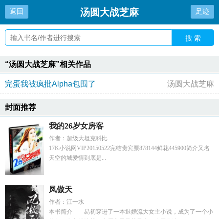
汤圆大战芝麻
返回
足迹
搜 索
“汤圆大战芝麻”相关作品
完蛋我被疯批Alpha包围了
汤圆大战芝麻
封面推荐
我的26岁女房客
作者：超级大坦克科比
17K小说网VIP20150522完结贵宾票878144鲜花445900简介又名
天空的城爱情到底是...
凤傲天
作者：江一水
本书简介 易初穿进了一本退婚流大女主小说，成为了一个小