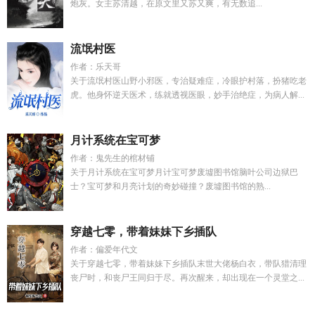
炮灰。女主苏清越，在原文里又苏又爽，有无数追...
流氓村医
作者：乐天哥
关于流氓村医山野小邪医，专治疑难症，冷眼护村落，扮猪吃老
虎。他身怀逆天医术，练就透视医眼，妙手治绝症，为病人解...
月计系统在宝可梦
作者：鬼先生的棺材铺
关于月计系统在宝可梦月计宝可梦废墟图书馆脑叶公司边狱巴
士？宝可梦和月亮计划的奇妙碰撞？废墟图书馆的熟...
穿越七零，带着妹妹下乡插队
作者：偏爱年代文
关于穿越七零，带着妹妹下乡插队末世大佬杨白衣，带队猎清理
丧尸时，和丧尸王同归于尽。再次醒来，却出现在一个灵堂之...